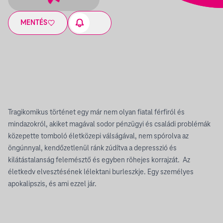
MENTÉS
Tragikomikus történet egy már nem olyan fiatal férfiról és
mindazokról, akiket magával sodor pénzügyi és családi problémák
közepette tomboló életközepi válságával, nem spórolva az
öngúnnyal, kendőzetlenül ránk zúdítva a depresszió és
kilátástalanság felemésztő és egyben röhejes korrajzát. Az
életkedv elvesztésének lélektani burleszkje. Egy személyes
apokalipszis, és ami ezzel jár.