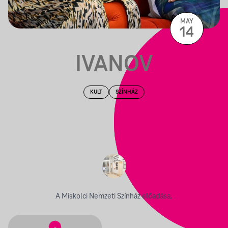
MAY
14
IVANOV
KULT
SZÍNHÁZ
A Miskolci Nemzeti Színház előadása.