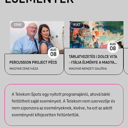
ZENE
KULT
AUG
08
AUG
08
TÁRLATVEZETÉS | DOLCE VITA
PERCUSSION PROJECT PÉCS
- ITÁLIA ÉLMÉNYE A MAGYAR
MŰVÉSZETBEN
MAGYAR ZENE HÁZA
MAGYAR NEMZETI GALÉRIA
A Telekom Spots egy nyitott programajánló, ahová bárki
feltöltheti saját eseményeit. A Telekom nem szervezője és
nem szponzora az eseményeknek, kivéve, ha ezt az adott
eseménynél kifejezetten feltüntettük.