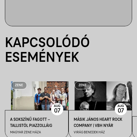
KAPCSOLÓDÓ
ESEMÉNYEK
ZENE
ZENE
AUG
AUG
07
07
A SOKSZÍNŰ FAGOTT –
MÁSIK JÁNOS HEART ROCK
TALLISTÓL PIAZZOLLÁIG
COMPANY | VBH NYÁR
MAGYAR ZENE HÁZA
VIRÁG BENEDEK HÁZ