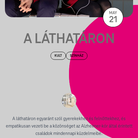
MAY
21
A LÁTHATÁRON
KULT
SZÍNHÁZ
A láthatáron egyaránt szól gyerekekhez és felnőttekhez, és
empatikusan vezeti be a közönséget az Alzheimer-kór által érintett
családok mindennapi küzdelmeibe.