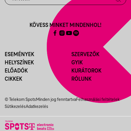
KÖVESS MINKET MINDENHOL!
ESEMÉNYEK
SZERVEZŐK
HELYSZÍNEK
GYIK
ELŐADÓK
KURÁTOROK
CIKKEK
RÓLUNK
© Telekom Spots
Minden jog fenntartva
Felhasználási feltételek
Sütikezelés
Adatkezelés