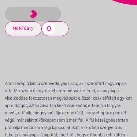
MENTÉS
A főszereplő kisfiú szenvedélyes úszó, akit szeretett nagypapája
edz. Miközben ő egyre jobb eredményeket ér el, a nagypapa
viselkedése fokozatosan megváltozik: először csak elfelejt egy-két
apró dolgot, aztán zavartan kezd viselkedni; elfelejti a tárgyak
nevét, eltűnik, meggyanúsítja az unokáját, hogy ellopta a pénzét,
végül már saját tükörképét sem ismeri fel. A fiú kétségbeesetten
próbálja megőrizni a régi kapcsolatukat, miközben szégyelli és
titkolja is nagyapja állapotát, mert fél, hogy otthonba kell küldeni.