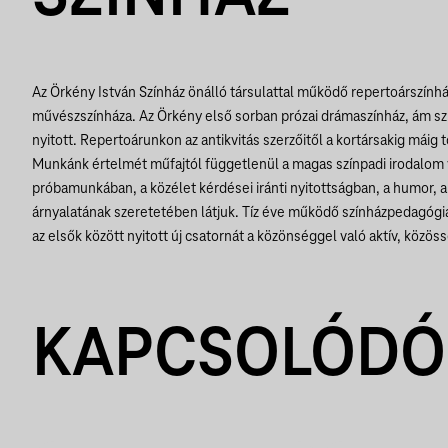
Az Örkény István Színház önálló társulattal működő repertoárszínhá
művészszínháza. Az Örkény első sorban prózai drámaszínház, ám sz
nyitott. Repertoárunkon az antikvitás szerzőitől a kortársakig máig 
Munkánk értelmét műfajtól függetlenül a magas színpadi irodalom 
próbamunkában, a közélet kérdései iránti nyitottságban, a humor, a 
árnyalatának szeretetében látjuk. Tíz éve működő színházpedagó
az elsők között nyitott új csatornát a közönséggel való aktív, közö
KAPCSOLÓDÓ