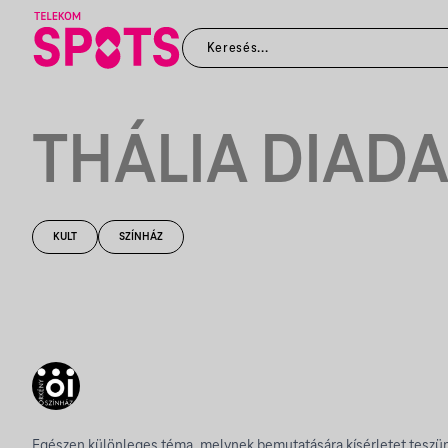
THÁLIA DIAD
KULT
SZÍNHÁZ
Egészen különleges téma, melynek bemutatására kísérletet teszün