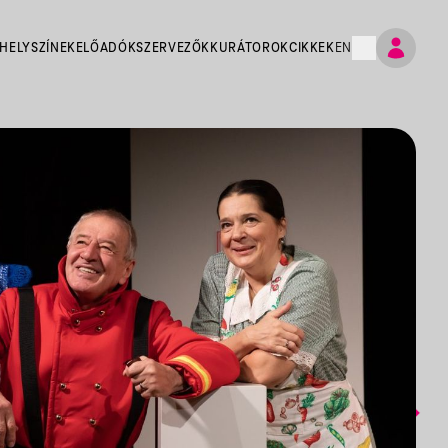
HELYSZÍNEK
ELŐADÓK
SZERVEZŐK
KURÁTOROK
CIKKEK
EN