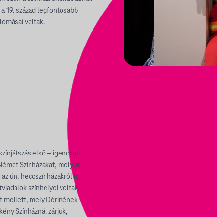
n a 19. század legfontosabb
llomásai voltak.
színjátszás első – igencsak
 Német Színházakat, melyek
 az ún. heccszínházakról is,
viadalok színhelyei voltak.
út mellett, mely Dérinének
kény Színháznál zárjuk,