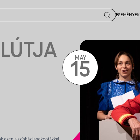
ESEMÉNYEK
ALÚTJA
MAY
15
k ezen a színházi anekdotákkal