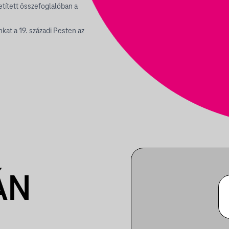
tített összefoglalóban a
kat a 19. századi Pesten az
ÁN