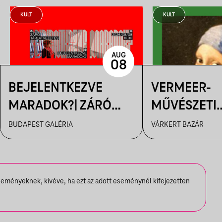
KULT
KULT
AUG
08
BEJELENTKEZVE
VERMEER-
MARADOK?| ZÁRÓ
MŰVÉSZETI
TÁRLATVEZETÉS
FILMVETÍTÉ
BUDAPEST GALÉRIA
VÁRKERT BAZÁR
seményeknek, kivéve, ha ezt az adott eseménynél kifejezetten