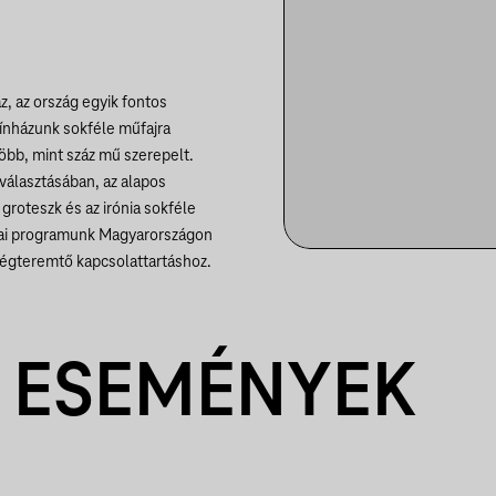
z, az ország egyik fontos
ínházunk sokféle műfajra
több, mint száz mű szerepelt.
választásában, az alapos
groteszk és az irónia sokféle
giai programunk Magyarországon
sségteremtő kapcsolattartáshoz.
 ESEMÉNYEK