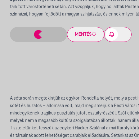
tarkított várostörténeti sétán. Azt vizsgáljuk, hogy hol álltak Peste
színházai, hogyan fejlődött a magyar színjátszás, és ennek milyen á
MENTÉS
A séta során megtekintjük az egykori Rondella helyét, mely a pesti 
sötét és huzatos – állomása volt, majd megismerjük a Pesti Városi
mindegyikének tragikus pusztulás jutott osztályrészéül. Szót ejtünk
melyek nem a magasabb kultúra szolgálatában állottak, hanem állat
Tiszteletünket tesszük az egykori Hacker Szálánál a mai Károly kör
és társainak adott lehetőséget darabjaik előadására. Sétánkat az Ör