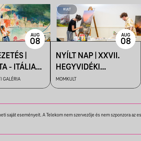
KULT
AUG
AUG
08
08
ZETÉS |
NYÍLT NAP | XXVII.
A - ITÁLIA
HEGYVIDÉKI
 A MAGYAR
NEMZETKÖZI
I GALÉRIA
MOMKULT
TBEN
MŰVÉSZTELEP
theti saját eseményeit. A Telekom nem szervezője és nem szponzora az e