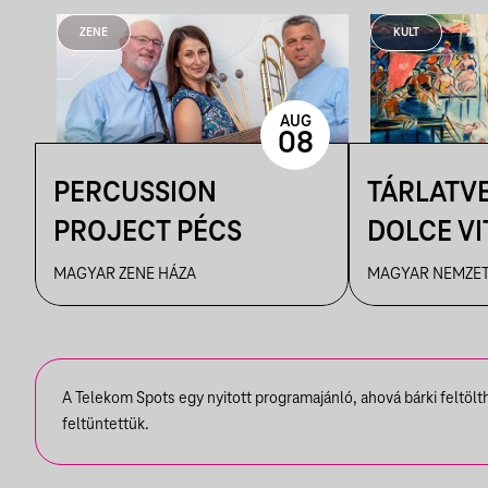
ZENE
KULT
AUG
08
PERCUSSION
TÁRLATVE
PROJECT PÉCS
DOLCE VIT
ÉLMÉNYE
MAGYAR ZENE HÁZA
MAGYAR NEMZET
MŰVÉSZE
A Telekom Spots egy nyitott programajánló, ahová bárki feltöl
feltüntettük.