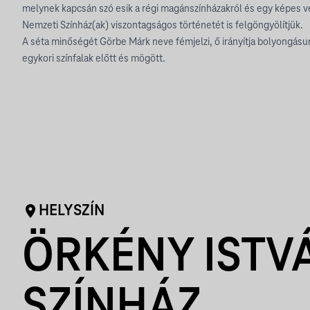
melynek kapcsán szó esik a régi magánszínházakról és egy képes ve
Nemzeti Színház(ak) viszontagságos történetét is felgöngyölítjük.
A séta minőségét Görbe Márk neve fémjelzi, ő irányítja bolyongásun
egykori színfalak előtt és mögött.
HELYSZÍN
ÖRKÉNY ISTV
SZÍNHÁZ