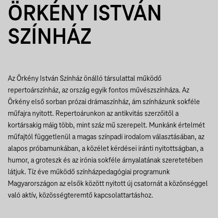
ÖRKÉNY ISTVÁN
SZÍNHÁZ
Az Örkény István Színház önálló társulattal működő
repertoárszínház, az ország egyik fontos művészszínháza. Az
Örkény első sorban prózai drámaszínház, ám színházunk sokféle
műfajra nyitott. Repertoárunkon az antikvitás szerzőitől a
kortársakig máig több, mint száz mű szerepelt. Munkánk értelmét
műfajtól függetlenül a magas színpadi irodalom választásában, az
alapos próbamunkában, a közélet kérdései iránti nyitottságban, a
humor, a groteszk és az irónia sokféle árnyalatának szeretetében
látjuk. Tíz éve működő színházpedagógiai programunk
Magyarországon az elsők között nyitott új csatornát a közönséggel
való aktív, közösségteremtő kapcsolattartáshoz.