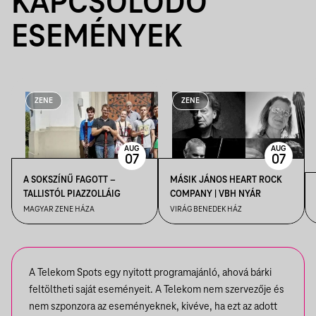
KAPCSOLÓDÓ
ESEMÉNYEK
ZENE
ZENE
AUG
AUG
07
07
A SOKSZÍNŰ FAGOTT –
MÁSIK JÁNOS HEART ROCK
TALLISTÓL PIAZZOLLÁIG
COMPANY | VBH NYÁR
MAGYAR ZENE HÁZA
VIRÁG BENEDEK HÁZ
A Telekom Spots egy nyitott programajánló, ahová bárki
feltöltheti saját eseményeit. A Telekom nem szervezője és
nem szponzora az eseményeknek, kivéve, ha ezt az adott