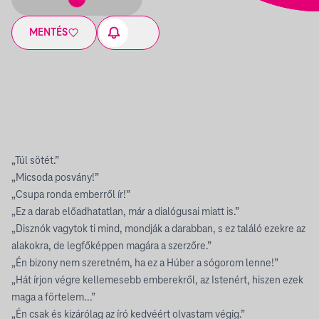
MENTÉS
„Túl sötét.”
„Micsoda posvány!”
„Csupa ronda emberről ír!”
„Ez a darab előadhatatlan, már a dialógusai miatt is.”
„Disznók vagytok ti mind, mondják a darabban, s ez találó ezekre az
alakokra, de legfőképpen magára a szerzőre.”
„Én bizony nem szeretném, ha ez a Húber a sógorom lenne!”
„Hát írjon végre kellemesebb emberekről, az Istenért, hiszen ezek
maga a förtelem...”
„Én csak és kizárólag az író kedvéért olvastam végig.”