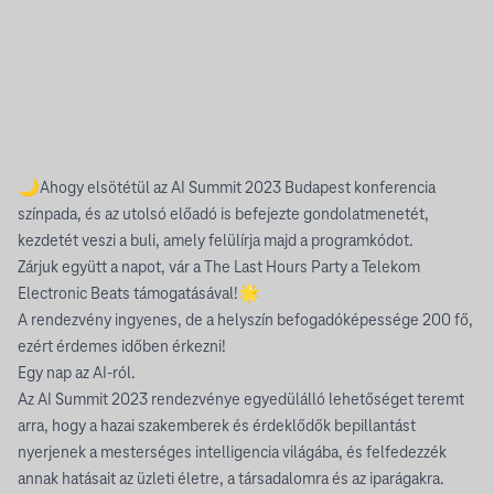
19:00
-
21:30
GALACTIC JACKSON
🌙Ahogy elsötétül az
AI Summit 2023 Budapest
konferencia
színpada, és az utolsó előadó is befejezte gondolatmenetét,
kezdetét veszi a buli, amely felülírja majd a programkódot.
Zárjuk együtt a napot, vár a The Last Hours Party a Telekom
Electronic Beats támogatásával!🌟
A rendezvény ingyenes, de a helyszín befogadóképessége 200 fő,
ezért érdemes időben érkezni!
Egy nap az AI-ról.
Az AI Summit 2023 rendezvénye egyedülálló lehetőséget teremt
arra, hogy a hazai szakemberek és érdeklődők bepillantást
nyerjenek a mesterséges intelligencia világába, és felfedezzék
annak hatásait az üzleti életre, a társadalomra és az iparágakra.