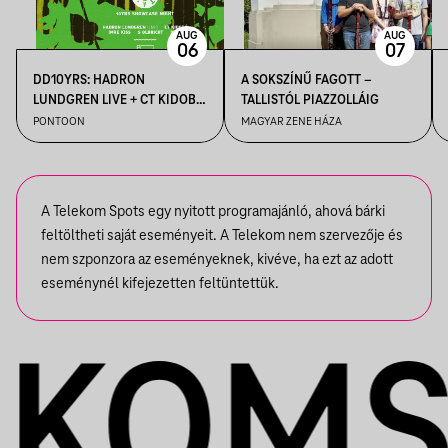
AUG
AUG
06
07
DD10YRS: HADRON
A SOKSZÍNŰ FAGOTT –
LUNDGREN LIVE + CT KIDOBÓ
TALLISTÓL PIAZZOLLÁIG
+ IMRE KISS + S OLBRICHT +
PONTOON
MAGYAR ZENE HÁZA
DDSS
A Telekom Spots egy nyitott programajánló, ahová bárki
feltöltheti saját eseményeit. A Telekom nem szervezője és
nem szponzora az eseményeknek, kivéve, ha ezt az adott
eseménynél kifejezetten feltüntettük.