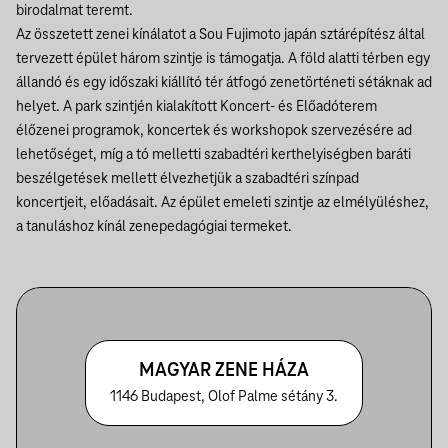
birodalmat teremt.
Az összetett zenei kínálatot a Sou Fujimoto japán sztárépítész által
tervezett épület három szintje is támogatja. A föld alatti térben egy
állandó és egy időszaki kiállító tér átfogó zenetörténeti sétáknak ad
helyet. A park szintjén kialakított Koncert- és Előadóterem
élőzenei programok, koncertek és workshopok szervezésére ad
lehetőséget, míg a tó melletti szabadtéri kerthelyiségben baráti
beszélgetések mellett élvezhetjük a szabadtéri színpad
koncertjeit, előadásait. Az épület emeleti szintje az elmélyüléshez,
a tanuláshoz kínál zenepedagógiai termeket.
MAGYAR ZENE HÁZA
1146 Budapest, Olof Palme sétány 3.