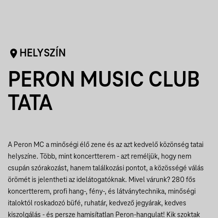
HELYSZÍN
PERON MUSIC CLUB
TATA
A Peron MC a minőségi élő zene és az azt kedvelő közönség tatai
helyszíne. Több, mint koncertterem - azt reméljük, hogy nem
csupán szórakozást, hanem találkozási pontot, a közösségé válás
örömét is jelentheti az idelátogatóknak.
Mivel várunk?
280 fős
koncertterem, profi hang-, fény-, és látványtechnika, minőségi
italoktól roskadozó büfé, ruhatár, kedvező jegyárak, kedves
kiszolgálás - és persze hamisítatlan Peron-hangulat!
Kik szoktak