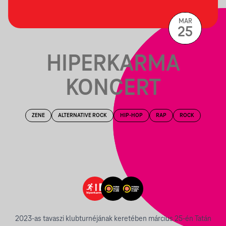
MAR
25
HIPERKARMA
KONCERT
ZENE
ALTERNATIVE ROCK
HIP-HOP
RAP
ROCK
2023-as tavaszi klubturnéjának keretében március 25-én Tatán