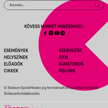
KÖVESS MINKET MINDENHOL!
ESEMÉNYEK
SZERVEZŐK
HELYSZÍNEK
GYIK
ELŐADÓK
KURÁTOROK
CIKKEK
RÓLUNK
© Telekom Spots
Minden jog fenntartva
Felhasználási feltételek
Sütikezelés
Adatkezelés