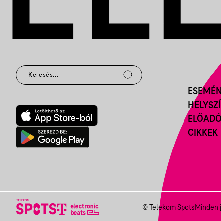
ESEMÉ
HELYSZ
ELŐAD
CIKKEK
© Telekom Spots
Minden j