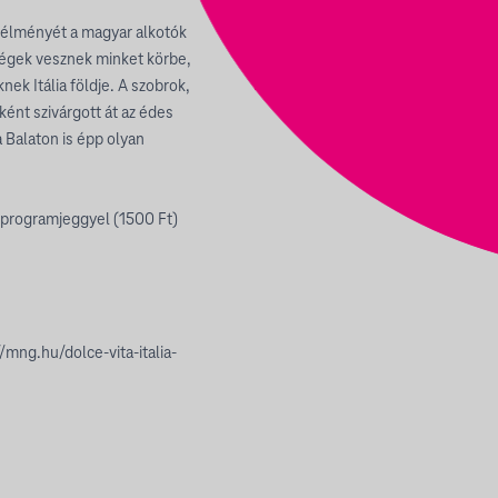
lia élményét a magyar alkotók
nségek vesznek minket körbe,
ek Itália földje. A szobrok,
ént szivárgott át az édes
 Balaton is épp olyan
si programjeggyel (1500 Ft)
/mng.hu/dolce-vita-italia-