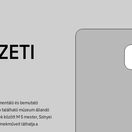
ZETI
mentáló és bemutató
 található múzeum állandó
k között M S mester, Szinyei
mekműveit láthatja a