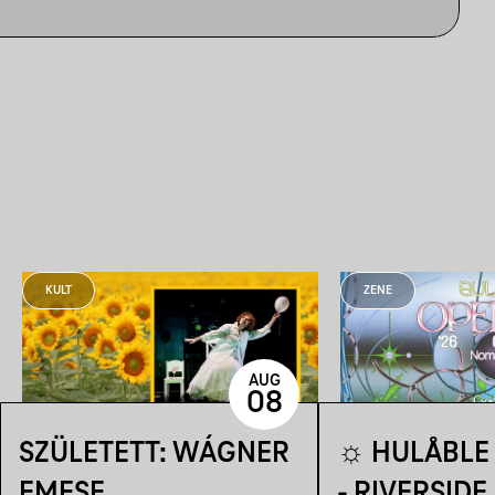
KULT
ZENE
AUG
08
SZÜLETETT: WÁGNER
☼ HULÅBLE 
EMESE
- RIVERSIDE