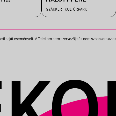
TÉS
GYÁRKERT KULTÚRPARK
theti saját eseményeit. A Telekom nem szervezője és nem szponzora az e