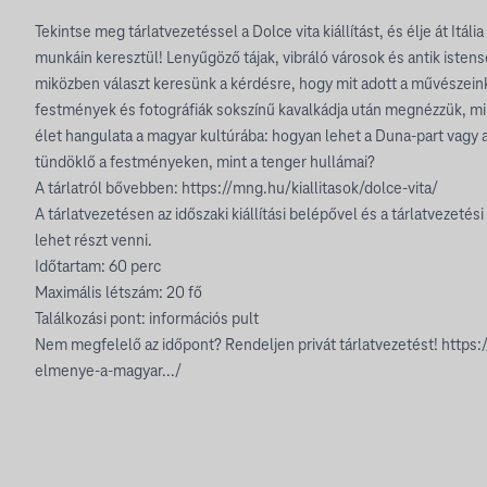
Tekintse meg tárlatvezetéssel a Dolce vita kiállítást, és élje át Itá
munkáin keresztül! Lenyűgöző tájak, vibráló városok és antik iste
miközben választ keresünk a kérdésre, hogy mit adott a művészeinkn
festmények és fotográfiák sokszínű kavalkádja után megnézzük, mik
élet hangulata a magyar kultúrába: hogyan lehet a Duna-part vagy a
tündöklő a festményeken, mint a tenger hullámai?
A tárlatról bővebben: https://mng.hu/kiallitasok/dolce-vita/
A tárlatvezetésen az időszaki kiállítási belépővel és a tárlatvezeté
lehet részt venni.
Időtartam: 60 perc
Maximális létszám: 20 fő
Találkozási pont: információs pult
Nem megfelelő az időpont? Rendeljen privát tárlatvezetést! https:/
elmenye-a-magyar.../