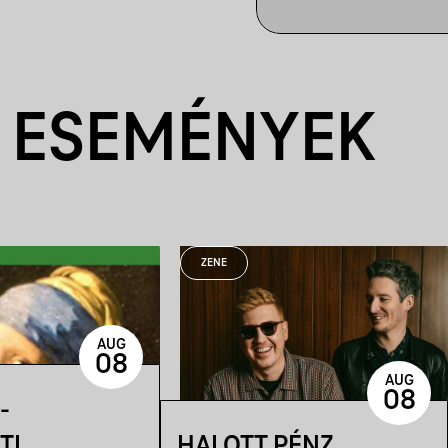
 ESEMÉNYEK
ZENE
AUG
08
AUG
08
-
TI
HALOTT PÉNZ