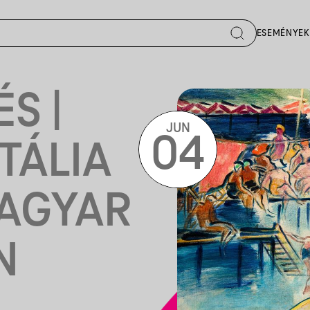
ESEMÉNYEK
S |
JUN
04
ITÁLIA
MAGYAR
N