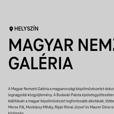
HELYSZÍN
MAGYAR NEM
GALÉRIA
A Magyar Nemzeti Galéria a magyarországi képzőművészetet doku
legnagyobb közgyűjtemény. A Budavári Palota épületegyüttesében
kiállításain a magyar képzőművészet legfontosabb alkotásait, többe
Merse Pál, Munkácsy Mihály, Rippl-Rónai József és Maurer Dóra re
közönség.