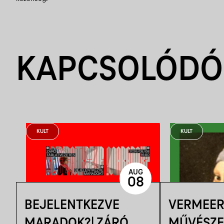
KAPCSOLÓDÓ
KULT
KULT
AUG
08
BEJELENTKEZVE
VERMEER
MARADOK?| ZÁRÓ
MŰVÉSZE