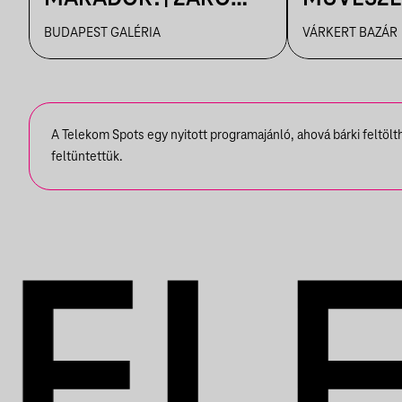
TÁRLATVEZETÉS
FILMVETÍ
BUDAPEST GALÉRIA
VÁRKERT BAZÁR
A Telekom Spots egy nyitott programajánló, ahová bárki feltöl
feltüntettük.