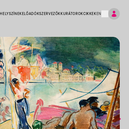
HELYSZÍNEK
ELŐADÓK
SZERVEZŐK
KURÁTOROK
CIKKEK
EN