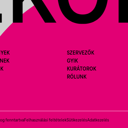
NYEK
SZERVEZŐK
ÍNEK
GYIK
ÓK
KURÁTOROK
RÓLUNK
og fenntartva
Felhasználási feltételek
Sütikezelés
Adatkezelés