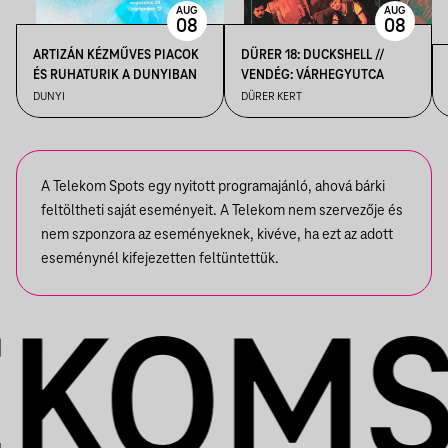
AUG
AUG
08
08
ARTIZÁN KÉZMŰVES PIACOK
DÜRER 18: DUCKSHELL //
ÉS RUHATURIK A DUNYIBAN
VENDÉG: VÁRHEGYUTCA
DUNYI
DÜRER KERT
A Telekom Spots egy nyitott programajánló, ahová bárki
feltöltheti saját eseményeit. A Telekom nem szervezője és
nem szponzora az eseményeknek, kivéve, ha ezt az adott
eseménynél kifejezetten feltüntettük.