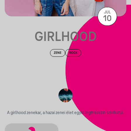
JUL
10
GIRLHOOD
ZENE
ROCK
A girlhood zenekar, a hazai zenei élet egyik legfrissebb színfoltja.