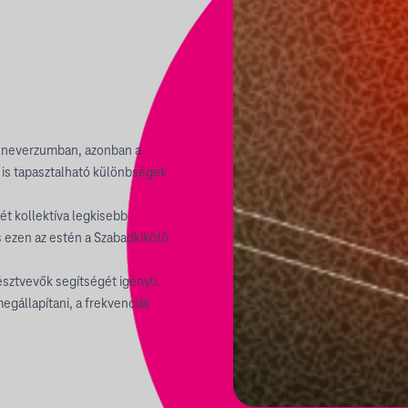
eneverzumban, azonban a
is tapasztalható különbségek
t kollektíva legkisebb
s ezen az estén a Szabadkikötő
sztvevők segítségét igényli.
egállapítani, a frekvenciák