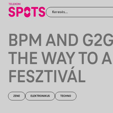
BPM AND G2G
THE WAY TO 
FESZTIVÁL
ZENE
ELEKTRONIKUS
TECHNO