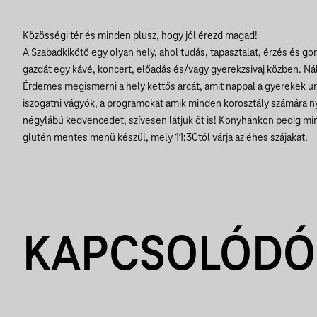
Közösségi tér és minden plusz, hogy jól érezd magad!
A Szabadkikötő egy olyan hely, ahol tudás, tapasztalat, érzés és g
gazdát egy kávé, koncert, előadás és/vagy gyerekzsivaj közben. Ná
Érdemes megismerni a hely kettős arcát, amit nappal a gyerekek ur
iszogatni vágyók, a programokat amik minden korosztály számára n
négylábú kedvencedet, szívesen látjuk őt is! Konyhánkon pedig mi
glutén mentes menü készül, mely 11:30tól várja az éhes szájakat.
KAPCSOLÓDÓ