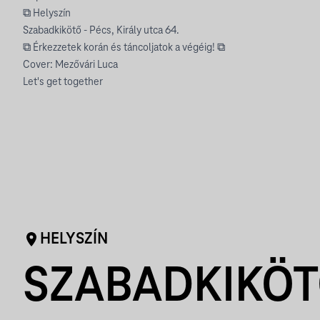
⧉ Helyszín
Szabadkikötő - Pécs, Király utca 64.
⧉ Érkezzetek korán és táncoljatok a végéig! ⧉
Cover: Mezővári Luca
Let's get together
HELYSZÍN
SZABADKIKÖ