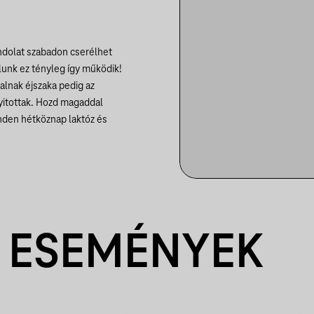
ondolat szabadon cserélhet
lunk ez tényleg így működik!
alnak éjszaka pedig az
yitottak. Hozd magaddal
nden hétköznap laktóz és
 ESEMÉNYEK