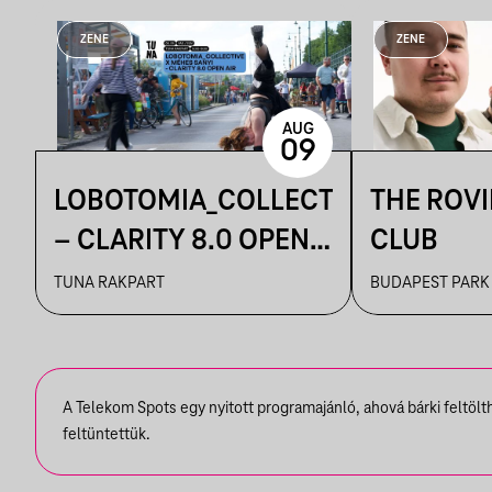
ZENE
ZENE
AUG
09
LOBOTOMIA_COLLECTIVE
THE ROV
– CLARITY 8.0 OPEN
CLUB
AIR
TUNA RAKPART
BUDAPEST PARK
A Telekom Spots egy nyitott programajánló, ahová bárki feltöl
feltüntettük.