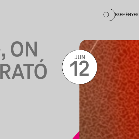
ESEMÉNYEK
, ON
JUN
12
ARATÓ