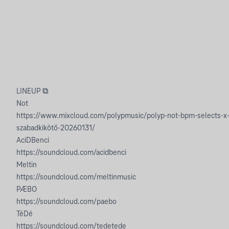
LINEUP ⧉
Not
https://www.mixcloud.com/polypmusic/polyp-not-bpm-selects-x
szabadkikötő-20260131/
AciDBenci
https://soundcloud.com/acidbenci
Meltin
https://soundcloud.com/meltinmusic
PÆBO
https://soundcloud.com/paebo
TéDé
https://soundcloud.com/tedetede