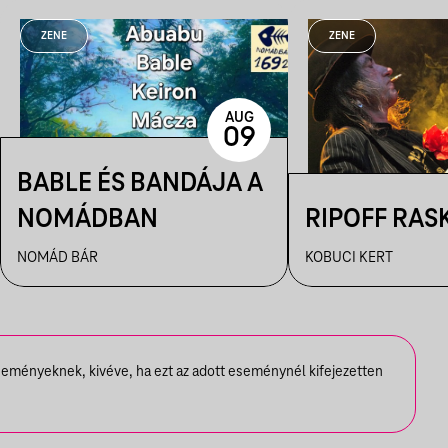
ZENE
ZENE
AUG
09
BABLE ÉS BANDÁJA A
NOMÁDBAN
RIPOFF RAS
NOMÁD BÁR
KOBUCI KERT
seményeknek, kivéve, ha ezt az adott eseménynél kifejezetten