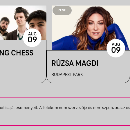
ZENE
AUG
09
AUG
09
ING CHESS
RÚZSA MAGDI
BUDAPEST PARK
theti saját eseményeit. A Telekom nem szervezője és nem szponzora az e