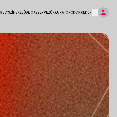
HELYSZÍNEK
ELŐADÓK
SZERVEZŐK
KURÁTOROK
CIKKEK
EN