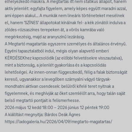
elhelyezkedő másikra. A megtartás itt nem statikus állapot, hanem
aktív jelenlét: egyfajta figyelem, amely képes együtt maradni azzal,
ami éppen alakul… A munkák nem lineáris történeteket mesélnek
el, hanem ’SZÍNES’ állapotokat kínálnak fel- a kék zónától indulva a
zöldes-rózsaszínes terepeken át, a vörös kamrába való
megérkezésig, majd az aranyszínű lezárásig.
A Megtartó magatartás egyszerre személyes és általános érvényű.
Egyéni tapasztalatból indul, mégis olyan alapvető emberi
KÉRDÉSEKhez kapcsolódik (az előbbi felvetésekre visszautalva),
mint a biztonság, a jelenlét gyakorlása és a kapcsolódás
lehetőségei. Az innen-onnan függeszkedő, félig a falak biztonságát
kereső, ugyanakkor a levegőben szárnyalni vágyó tárgyak-
mondhatni aktívan csendesek: belülről kifelé teret nyitnak a
figyelemnek, és meghívják az őket szemlélőt arra, hogy talán saját
belső megtartó pontjait is felismerhesse.
2026 május 12 kedd 18:00 – 2026 június 12 péntek 19:00
A kiállítást megnyitja: Bárdos Deák Ágnes
https://ladogaleria.hu/2026/04/09/megtarto-magatartas/