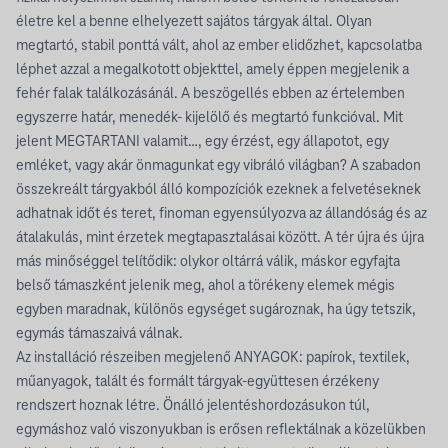
életre kel a benne elhelyezett sajátos tárgyak által. Olyan
megtartó, stabil ponttá vált, ahol az ember elidőzhet, kapcsolatba
léphet azzal a megalkotott objekttel, amely éppen megjelenik a
fehér falak találkozásánál. A beszögellés ebben az értelemben
egyszerre határ, menedék- kijelölő és megtartó funkcióval. Mit
jelent MEGTARTANI valamit…, egy érzést, egy állapotot, egy
emléket, vagy akár önmagunkat egy vibráló világban? A szabadon
összekreált tárgyakból álló kompozíciók ezeknek a felvetéseknek
adhatnak időt és teret, finoman egyensúlyozva az állandóság és az
átalakulás, mint érzetek megtapasztalásai között. A tér újra és újra
más minőséggel telítődik: olykor oltárrá válik, máskor egyfajta
belső támaszként jelenik meg, ahol a törékeny elemek mégis
egyben maradnak, különös egységet sugároznak, ha úgy tetszik,
egymás támaszaivá válnak.
Az installáció részeiben megjelenő ANYAGOK: papírok, textilek,
műanyagok, talált és formált tárgyak-együttesen érzékeny
rendszert hoznak létre. Önálló jelentéshordozásukon túl,
egymáshoz való viszonyukban is erősen reflektálnak a közelükben