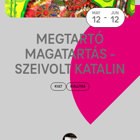
MAY
JUN
-
12
12
MEGTARTÓ
MAGATARTÁS -
SZEIVOLT KATALIN
KULT
KIÁLLÍTÁS