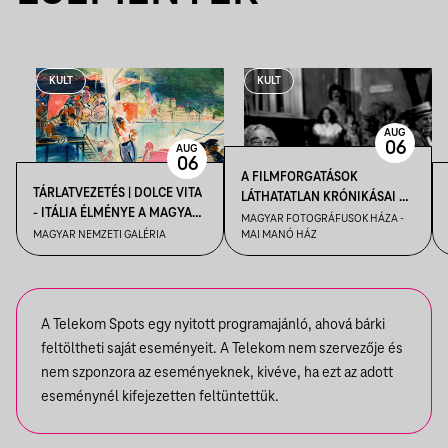
KULT
KULT
AUG
06
AUG
06
A FILMFORGATÁSOK
TÁRLATVEZETÉS | DOLCE VITA
LÁTHATATLAN KRÓNIKÁSAI –
- ITÁLIA ÉLMÉNYE A MAGYAR
KENDE TAMÁS FILMFOTÓS
MAGYAR FOTOGRÁFUSOK HÁZA -
MŰVÉSZETBEN
MAGYAR NEMZETI GALÉRIA
MAI MANÓ HÁZ
VEZETÉSE A FELVÉTEL! CÍMŰ
KIÁLLÍTÁSBAN
A Telekom Spots egy nyitott programajánló, ahová bárki
feltöltheti saját eseményeit. A Telekom nem szervezője és
nem szponzora az eseményeknek, kivéve, ha ezt az adott
eseménynél kifejezetten feltüntettük.