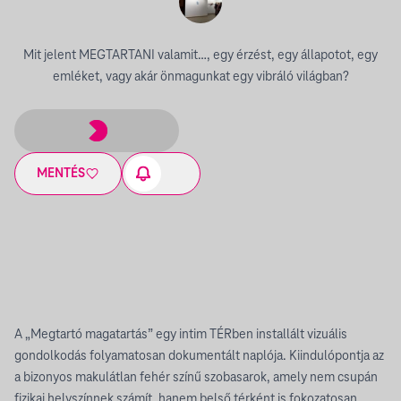
Mit jelent MEGTARTANI valamit…, egy érzést, egy állapotot, egy
emléket, vagy akár önmagunkat egy vibráló világban?
MENTÉS
A „Megtartó magatartás” egy intim TÉRben installált vizuális
gondolkodás folyamatosan dokumentált naplója. Kiindulópontja az
a bizonyos makulátlan fehér színű szobasarok, amely nem csupán
fizikai helyszínnek számít, hanem belső térként is fokozatosan