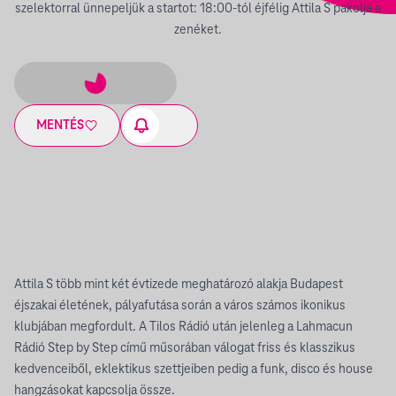
szelektorral ünnepeljük a startot: 18:00-tól éjfélig Attila S pakolja a
zenéket.
MENTÉS
Attila S több mint két évtizede meghatározó alakja Budapest
éjszakai életének, pályafutása során a város számos ikonikus
klubjában megfordult. A Tilos Rádió után jelenleg a Lahmacun
Rádió Step by Step című műsorában válogat friss és klasszikus
kedvenceiből, eklektikus szettjeiben pedig a funk, disco és house
hangzásokat kapcsolja össze.