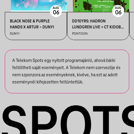
AUG
AUG
06
06
BLACK NOSE & PURPLE
DD10YRS: HADRON
HANDS X ARTUR ~ DUNYI
LUNDGREN LIVE + CT KIDOBÓ
+ IMRE KISS + S OLBRICHT +
DUNYI
PONTOON
DDSS
A Telekom Spots egy nyitott programajánló, ahová bárki
feltöltheti saját eseményeit. A Telekom nem szervezője és
nem szponzora az eseményeknek, kivéve, ha ezt az adott
eseménynél kifejezetten feltüntettük.