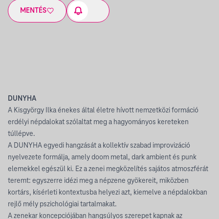
MENTÉS
DUNYHA
A Kisgyörgy Ilka énekes által életre hívott nemzetközi formáció
erdélyi népdalokat szólaltat meg a hagyományos kereteken
túllépve.
A DUNYHA egyedi hangzását a kollektív szabad improvizáció
nyelvezete formálja, amely doom metal, dark ambient és punk
elemekkel egészül ki. Ez a zenei megközelítés sajátos atmoszférát
teremt: egyszerre idézi meg a népzene gyökereit, miközben
kortárs, kísérleti kontextusba helyezi azt, kiemelve a népdalokban
rejlő mély pszichológiai tartalmakat.
A zenekar koncepciójában hangsúlyos szerepet kapnak az