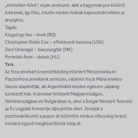
„érintetlen fülek”, olyan zenészek, akik a hagyományon kívülről
érkeznek, így friss, intuitív módon tudnak kapcsolódni ehhez az
anyaghoz.
Tagok:
Kisgyörgy Ilka – ének (RO)
Christopher Robin Cox – effektezett harsona (USA)
Deni Omeragić – basszusgitár (MK)
Porteleki Áron – dobok (HU)
Ysra
Az Ysra zenekart a nemzetközileg elismert Meszecsinka és
Pásztorhora zenekarok zenészei, valamint Keck Mária énekes-
táncos alapították, aki Argentínától kezdve egészen Japánig
turnézott már. A zenekar fellépett Magyarországon,
Németországban és Bulgáriában is, ahol a Bolgár Nemzeti Televízió
az Év Legjobb Koncertje díjra jelölte őket. Zenéjük a
pszichedelikustól a popon át különféle etnikus stílusokig terjed,
mindezt egyedi megközelítésük hatja át.