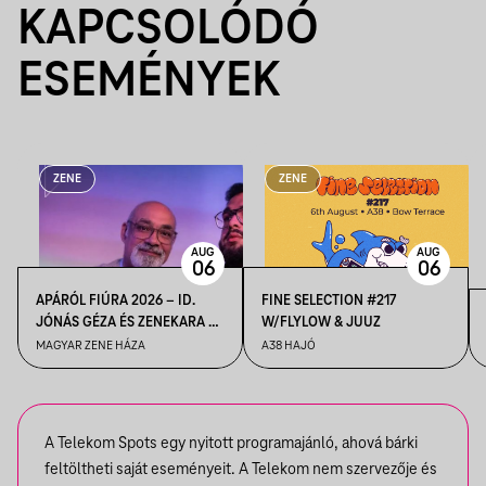
KAPCSOLÓDÓ
ESEMÉNYEK
ZENE
ZENE
AUG
AUG
06
06
APÁRÓL FIÚRA 2026 – ID.
FINE SELECTION #217
JÓNÁS GÉZA ÉS ZENEKARA &
W/FLYLOW & JUUZ
IFJ. JÓNÁS GÉZA ÉS
MAGYAR ZENE HÁZA
A38 HAJÓ
ZENEKARA, VENDÉG: ROBY
LAKATOS, EMILIO
A Telekom Spots egy nyitott programajánló, ahová bárki
feltöltheti saját eseményeit. A Telekom nem szervezője és