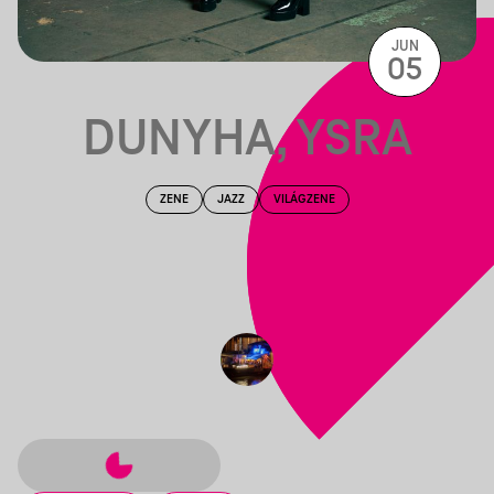
JUN
05
DUNYHA, YSRA
ZENE
JAZZ
VILÁGZENE