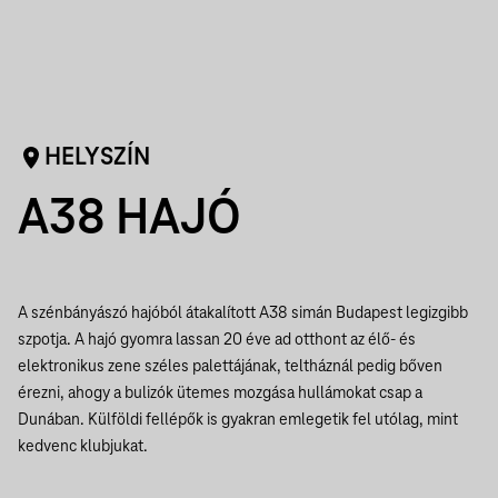
HELYSZÍN
A38 HAJÓ
A szénbányászó hajóból átakalított A38 simán Budapest legizgibb
szpotja. A hajó gyomra lassan 20 éve ad otthont az élő- és
elektronikus zene széles palettájának, teltháznál pedig bőven
érezni, ahogy a bulizók ütemes mozgása hullámokat csap a
Dunában. Külföldi fellépők is gyakran emlegetik fel utólag, mint
kedvenc klubjukat.