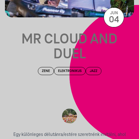
JUN
04
MR CLOUD AND
DUEL
ZENE
ELEKTRONIKUS
JAZZ
Egy különleges délutánra/estére szeretnénk invitálni, ahol