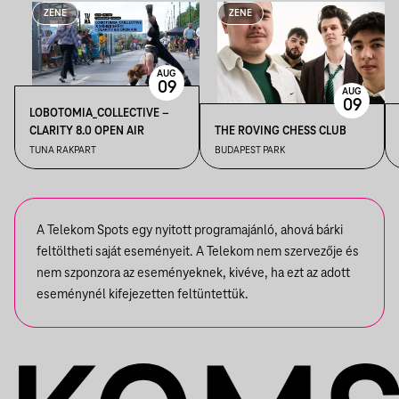
ZENE
ZENE
AUG
09
AUG
09
LOBOTOMIA_COLLECTIVE –
CLARITY 8.0 OPEN AIR
THE ROVING CHESS CLUB
TUNA RAKPART
BUDAPEST PARK
A Telekom Spots egy nyitott programajánló, ahová bárki
feltöltheti saját eseményeit. A Telekom nem szervezője és
nem szponzora az eseményeknek, kivéve, ha ezt az adott
eseménynél kifejezetten feltüntettük.