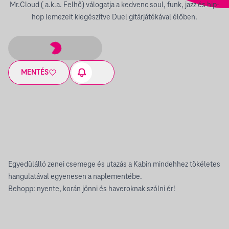
Mr.Cloud ( a.k.a. Felhő) válogatja a kedvenc soul, funk, jazz és hip-
hop lemezeit kiegészítve Duel gitárjátékával élőben.
MENTÉS
Egyedülálló zenei csemege és utazás a Kabin mindehhez tökéletes
hangulatával egyenesen a naplementébe.
Behopp: nyente, korán jönni és haveroknak szólni ér!