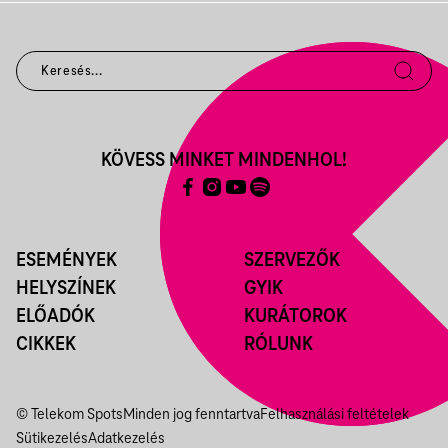
KÖVESS MINKET MINDENHOL!
ESEMÉNYEK
SZERVEZŐK
HELYSZÍNEK
GYIK
ELŐADÓK
KURÁTOROK
CIKKEK
RÓLUNK
© Telekom Spots
Minden jog fenntartva
Felhasználási feltételek
Sütikezelés
Adatkezelés