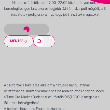
Minden csütörtök este 19:00–22:00 között rányomunk a
bemelegítés gombra: a város legjobb DJ-i állnak a pult mögött, a Ti
feladatotok pedig csak annyi, hogy jól érezzétek magatokat.
MENTÉS
A csütörtök a tökéletes alkalom a hétvége hangulatának
beizzításához- Indítsd velünk a hét második felét és engedd, hogy
a Time Out Market Budapest csütörtöki DIS(H)CO-ja megadja a
löketet a hétvégédhez!
A belépés ingyenes. Foglalj asztalt most: