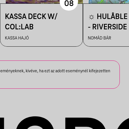
08
KASSA DECK W/
☼ HULÅBLE 
COL:LAB
- RIVERSIDE
☼
KASSA HAJÓ
NOMÁD BÁR
seményeknek, kivéve, ha ezt az adott eseménynél kifejezetten