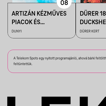
08
ARTIZÁN KÉZMŰVES
DÜRER 18
PIACOK ÉS
DUCKSHEL
RUHATURIK A
VENDÉG:
DUNYI
DÜRER KERT
DUNYIBAN
VÁRHEGY
A Telekom Spots egy nyitott programajánló, ahová bárki feltöl
feltüntettük.