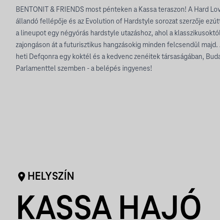
BENTONIT & FRIENDS most pénteken a Kassa teraszon! A Hard Lov
állandó fellépője és az Evolution of Hardstyle sorozat szerzője ezútt
a lineupot egy négyórás hardstyle utazáshoz, ahol a klasszikusokt
zajongáson át a futurisztikus hangzásokig minden felcsendül majd.
heti Defqonra egy koktél és a kedvenc zenéitek társaságában, Bud
Parlamenttel szemben - a belépés ingyenes!
HELYSZÍN
KASSA HAJÓ