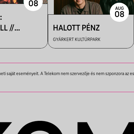
08
AUG
08
:
L //
HALOTT PÉNZ
GYÁRKERT KULTÚRPARK
UTCA
theti saját eseményeit. A Telekom nem szervezője és nem szponzora az e