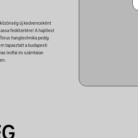
ei közönség új kedvenceként
assa fedélzetére! A hajótest
n Torus hangtechnika pedig
em tapasztalt a budapesti
mas ledfal és számtalan
ben.
EG