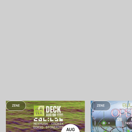
ZENE
ZENE
AUG