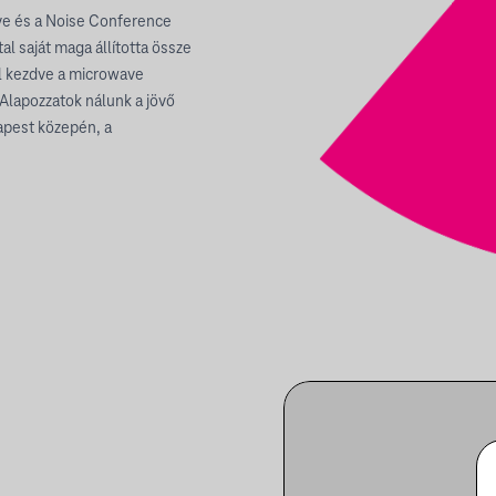
e és a Noise Conference
al saját maga állította össze
ól kezdve a microwave
 Alapozzatok nálunk a jövő
apest közepén, a