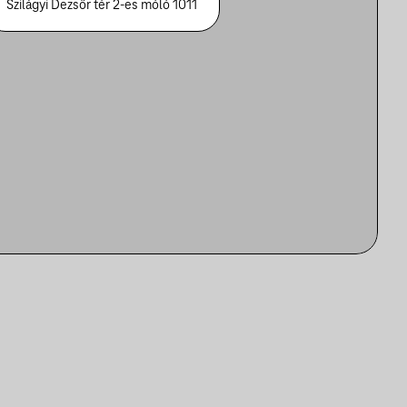
Szilágyi Dezsőr tér 2-es móló 1011