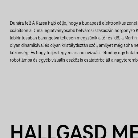
Dunára fel! A Kassa hajó célje, hogy a budapesti elektronikus zen
csábítson a Duna leglátványosabb belvárosi szakaszán horgonyzó K
labirintusában barangolva teljesen megszűnik a tér és idő, a Marti
olyan dinamikával és olyan kristálytisztán szól, amilyet még soha n
közönség. És hogy teljes legyen az audiovizuális élmény egy hatal
robotlámpa és egyéb vizuális eszköz is csatatérbe áll a nagyterem
HALLGASD M