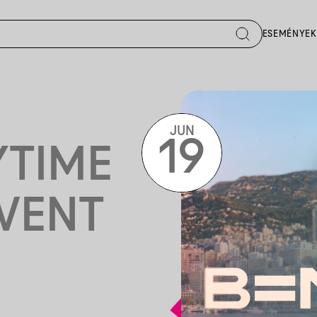
ESEMÉNYEK
JUN
19
YTIME
VENT