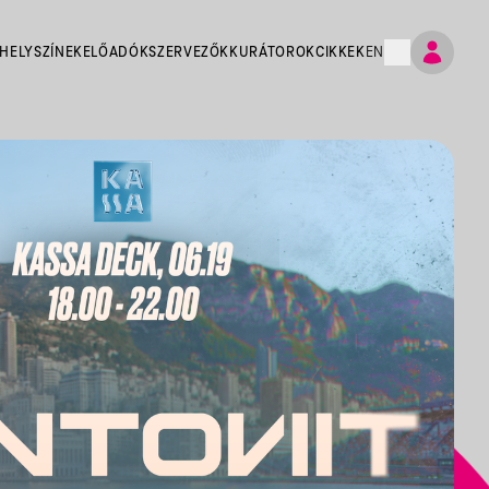
HELYSZÍNEK
ELŐADÓK
SZERVEZŐK
KURÁTOROK
CIKKEK
EN