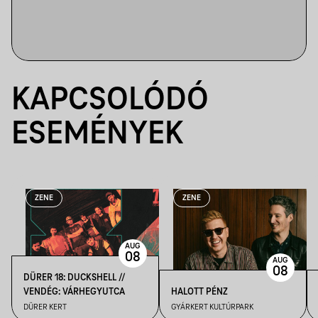
KAPCSOLÓDÓ
ESEMÉNYEK
ZENE
ZENE
AUG
08
AUG
08
DÜRER 18: DUCKSHELL //
VENDÉG: VÁRHEGYUTCA
HALOTT PÉNZ
DÜRER KERT
GYÁRKERT KULTÚRPARK