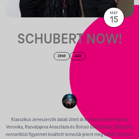
MAY
15
SCHUBERT NOW!
ZENE
JAZZ
Klasszikus zeneszerzők dalait ülteti át kortárs nyelvre Harcsa
Veronika, Razvaljajeva Anasztázia és Bolcsó Bálint triója. Eddig két,
nemzetközi figyelmet kiváltott lemezük jelent meg a BMC Records