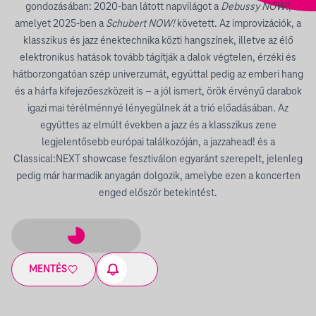
gondozásában: 2020-ban látott napvilágot a
Debussy NOW!
,
amelyet 2025-ben a
Schubert NOW!
követett. Az improvizációk, a
klasszikus és jazz énektechnika közti hangszínek, illetve az élő
elektronikus hatások tovább tágítják a dalok végtelen, érzéki és
hátborzongatóan szép univerzumát, egyúttal pedig az emberi hang
és a hárfa kifejezőeszközeit is – a jól ismert, örök érvényű darabok
igazi mai térélménnyé lényegülnek át a trió előadásában. Az
együttes az elmúlt években a jazz és a klasszikus zene
legjelentősebb európai találkozóján, a jazzahead! és a
Classical:NEXT showcase fesztiválon egyaránt szerepelt, jelenleg
pedig már harmadik anyagán dolgozik, amelybe ezen a koncerten
enged először betekintést.
MENTÉS