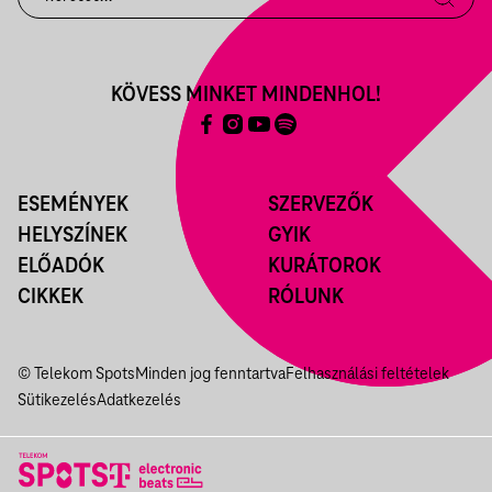
KÖVESS MINKET MINDENHOL!
ESEMÉNYEK
SZERVEZŐK
HELYSZÍNEK
GYIK
ELŐADÓK
KURÁTOROK
CIKKEK
RÓLUNK
© Telekom Spots
Minden jog fenntartva
Felhasználási feltételek
Sütikezelés
Adatkezelés