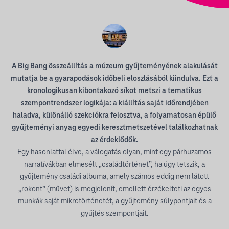
A Big Bang összeállítás a múzeum gyűjteményének alakulását
mutatja be a gyarapodások időbeli eloszlásából kiindulva. Ezt a
kronologikusan kibontakozó síkot metszi a tematikus
szempontrendszer logikája: a kiállítás saját időrendjében
haladva, különálló szekciókra felosztva, a folyamatosan épülő
gyűjteményi anyag egyedi keresztmetszetével találkozhatnak
az érdeklődők.
Egy hasonlattal élve, a válogatás olyan, mint egy párhuzamos
narratívákban elmesélt „családtörténet”, ha úgy tetszik, a
gyűjtemény családi albuma, amely számos eddig nem látott
„rokont” (művet) is megjelenít, emellett érzékelteti az egyes
munkák saját mikrotörténetét, a gyűjtemény súlypontjait és a
gyűjtés szempontjait.