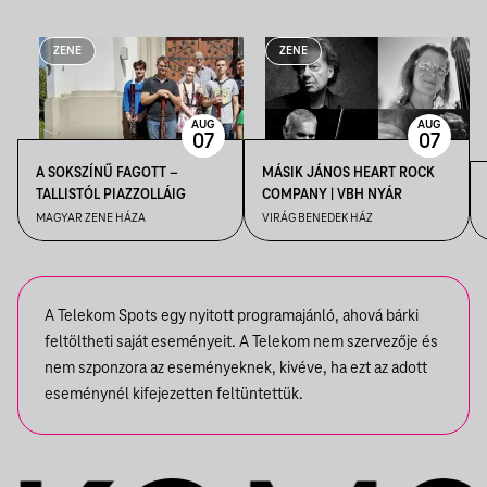
ZENE
ZENE
AUG
AUG
07
07
A SOKSZÍNŰ FAGOTT –
MÁSIK JÁNOS HEART ROCK
TALLISTÓL PIAZZOLLÁIG
COMPANY | VBH NYÁR
MAGYAR ZENE HÁZA
VIRÁG BENEDEK HÁZ
A Telekom Spots egy nyitott programajánló, ahová bárki
feltöltheti saját eseményeit. A Telekom nem szervezője és
nem szponzora az eseményeknek, kivéve, ha ezt az adott
eseménynél kifejezetten feltüntettük.