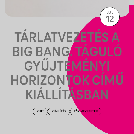
JUL
12
TÁRLATVEZETÉS A
BIG BANG. TÁGULÓ
GYŰJTEMÉNYI
HORIZONTOK CÍMŰ
KIÁLLÍTÁSBAN
KULT
KIÁLLÍTÁS
TÁRLATVEZETÉS