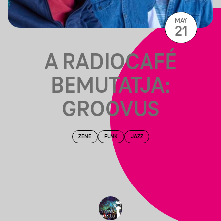
MAY
21
A RADIOCAFÉ
BEMUTATJA:
GROOVUS
ZENE
FUNK
JAZZ