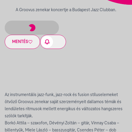
A Groovus zenekar koncertje a Budapest Jazz Clubban.
MENTÉS
Az instrumentális jazz-funk, jazz-rock és fusion stíluselemeket
ötvöző Groovus zenekar saját szerzeményeit dallamos témák és
lendületes ritmusok mellett energikus és változatos hangszeres
szólók tarkítják.
Borkó Attila – szaxofon, Dévényi Zoltán – gitár, Vinnay Csaba –
billentyűk, Miele László – basszusgitár, Csendes Péter – dob