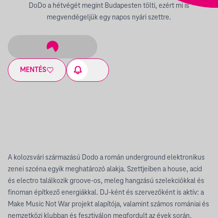
DoDo a hétvégét megint Budapesten tölti, ezért mi is
megvendégeljük egy napos nyári szettre.
MENTÉS
A kolozsvári származású Dodo a román underground elektronikus
zenei szcéna egyik meghatározó alakja. Szettjeiben a house, acid
és electro találkozik groove-os, meleg hangzású szelekciókkal és
finoman építkező energiákkal. DJ-ként és szervezőként is aktív: a
Make Music Not War projekt alapítója, valamint számos romániai és
nemzetközi klubban és fesztiválon megfordult az évek során.