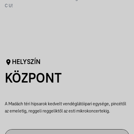
C U!
HELYSZÍN
KÖZPONT
A Madách téri hipsarok kedvelt vendéglátóipari egysége, pincétől
az emeletig, reggeli reggeliktől az esti mikrokoncertekig.