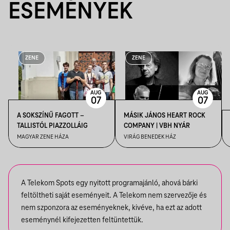
ESEMÉNYEK
ZENE
ZENE
AUG
AUG
07
07
A SOKSZÍNŰ FAGOTT –
MÁSIK JÁNOS HEART ROCK
TALLISTÓL PIAZZOLLÁIG
COMPANY | VBH NYÁR
MAGYAR ZENE HÁZA
VIRÁG BENEDEK HÁZ
A Telekom Spots egy nyitott programajánló, ahová bárki
feltöltheti saját eseményeit. A Telekom nem szervezője és
nem szponzora az eseményeknek, kivéve, ha ezt az adott
eseménynél kifejezetten feltüntettük.