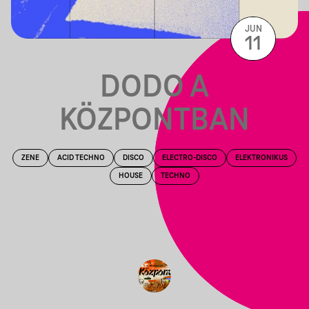
JUN
11
DODO A
KÖZPONTBAN
ZENE
ACID TECHNO
DISCO
ELECTRO-DISCO
ELEKTRONIKUS
HOUSE
TECHNO