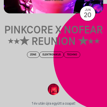
JUN
20
PINKCORE X NOFEAR
⋆⭒★ REUNION ★⭒⋆
ZENE
ELEKTRONIKUS
TECHNO
1 év után újra együtt a csapat!