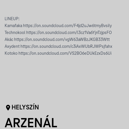
LINEUP:
Kamafaka
https://on.soundcloud.com/F4jd2uJw6tmyBvsiIy
Technokool
https://on.soundcloud.com/l3cz1Va6YjnTzjpsFO
Akác
https://on.soundcloud.com/vgW63aWBzJKGB33Wtt
Axydent
https://on.soundcloud.com/c3iAxWUbRJWPsjfahx
Kotoko
https://on.soundcloud.com/VS2BO6eDUkEzxDs6Ui
HELYSZÍN
ARZENÁL