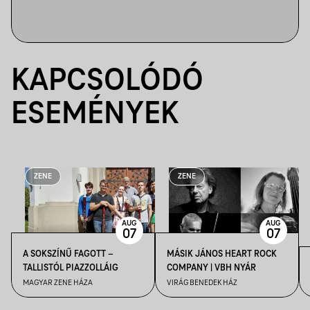
KAPCSOLÓDÓ
ESEMÉNYEK
ZENE
ZENE
AUG
AUG
07
07
A SOKSZÍNŰ FAGOTT –
MÁSIK JÁNOS HEART ROCK
TALLISTÓL PIAZZOLLÁIG
COMPANY | VBH NYÁR
MAGYAR ZENE HÁZA
VIRÁG BENEDEK HÁZ