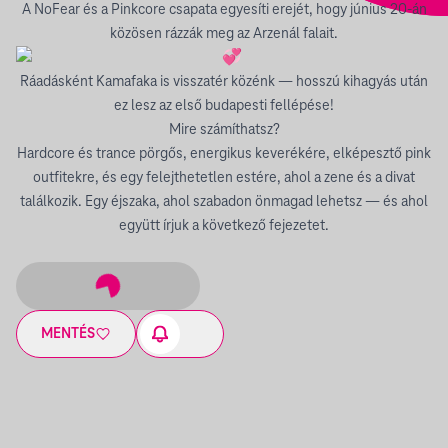
A NoFear és a Pinkcore csapata egyesíti erejét, hogy június 20-án
közösen rázzák meg az Arzenál falait.
Ráadásként Kamafaka is visszatér közénk — hosszú kihagyás után
ez lesz az első budapesti fellépése!
Mire számíthatsz?
Hardcore és trance pörgős, energikus keverékére, elképesztő pink
outfitekre, és egy felejthetetlen estére, ahol a zene és a divat
találkozik. Egy éjszaka, ahol szabadon önmagad lehetsz — és ahol
együtt írjuk a következő fejezetet.
MENTÉS