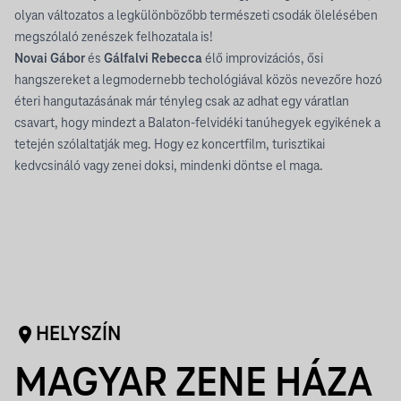
olyan változatos a legkülönbözőbb természeti csodák ölelésében
megszólaló zenészek felhozatala is!
Novai Gábor
és
Gálfalvi Rebecca
élő improvizációs, ősi
hangszereket a legmodernebb techológiával közös nevezőre hozó
éteri hangutazásának már tényleg csak az adhat egy váratlan
csavart, hogy mindezt a Balaton-felvidéki tanúhegyek egyikének a
tetején szólaltatják meg. Hogy ez koncertfilm, turisztikai
kedvcsináló vagy zenei doksi, mindenki döntse el maga.
HELYSZÍN
MAGYAR ZENE HÁZA