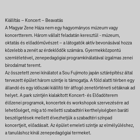
Kiállítás – Koncert – Beavatás
A Magyar Zene Háza nem egy hagyományos múzeum vagy
koncertterem. Három vállalt feladatán keresztül - múzeum,
oktatás és előadóművészet – a látogatók aktív bevonásával hozza
közelebb a zenét az érdeklődők számára. Gyermekközpontú
szemléletével, zenepedagógiai programkínálatával izgalmas zenei
birodalmat teremt.
Az összetett zenei kínálatot a Sou Fujimoto japán sztárépítész által
tervezett épület három szintje is támogatja. A föld alatti térben egy
állandó és egy időszaki kiállító tér átfogó zenetörténeti sétáknak ad
helyet. A park szintjén kialakított Koncert- és Előadóterem
élőzenei programok, koncertek és workshopok szervezésére ad
lehetőséget, míg a tó melletti szabadtéri kerthelyiségben baráti
beszélgetések mellett élvezhetjük a szabadtéri színpad
koncertjeit, előadásait. Az épület emeleti szintje az elmélyüléshez,
a tanuláshoz kínál zenepedagógiai termeket.