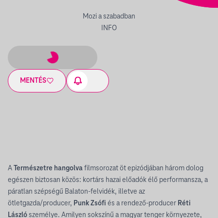
Mozi a szabadban
INFO
MENTÉS
A
Természetre hangolva
filmsorozat öt epizódjában három dolog
egészen biztosan közös: kortárs hazai előadók élő performansza, a
páratlan szépségű Balaton-felvidék, illetve az
ötletgazda/producer,
Punk Zsófi
és a rendező-producer
Réti
László
személye. Amilyen sokszínű a magyar tenger környezete,