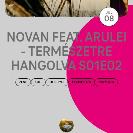
JUL
08
NOVAN FEAT. ARULEI
- TERMÉSZETRE
HANGOLVA S01E02
ZENE
KULT
LIFESTYLE
FILMVETÍTÉS
INGYENES