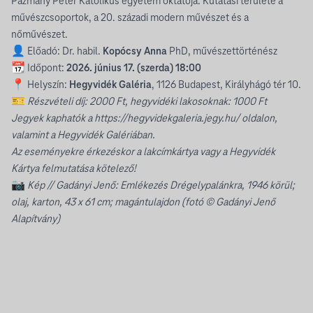
Pázmány Péter Katolikus egyetem oktatója. Kutatási területe a
művészcsoportok, a 20. századi modern művészet és a
nőművészet.
👤 Előadó: Dr. habil.
Kopócsy Anna
PhD, művészettörténész
📆 Időpont:
2026. június 17. (szerda) 18:00
📍 Helyszín:
Hegyvidék Galéria
, 1126 Budapest, Királyhágó tér 10.
🎫
Részvételi díj: 2000 Ft, hegyvidéki lakosoknak: 1000 Ft
Jegyek kaphatók a
https://hegyvidekgaleria.jegy.hu/
oldalon,
valamint a Hegyvidék Galériában.
Az eseményekre érkezéskor a lakcímkártya vagy a Hegyvidék
Kártya felmutatása kötelező!
📷
Kép // Gadányi Jenő: Emlékezés Drégelypalánkra, 1946 körül;
olaj, karton, 43 x 61 cm; magántulajdon (fotó © Gadányi Jenő
Alapítvány)