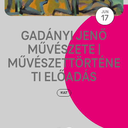
JUN
17
GADÁNYI JENŐ
MŰVÉSZETE |
MŰVÉSZETTÖRTÉNE
TI ELŐADÁS
KULT