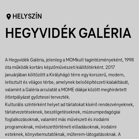
HELYSZÍN
HEGYVIDÉK GALÉRIA
A Hegyvidék Galéria, jelenleg a MOMkult tagintézményeként, 1998
óta működik kortárs képzőművészeti kiállítótérként. 2017
januárjában költözött a Királyhágó térre egy korszerű, modern,
letisztult és világos térbe, amelynek belsőépítészeti kialakítását,
valamint a Galéria arculatát a MOME diákjai között meghirdetett
ötletpályázat győztesei tervezték.
Kulturális színtérként helyet ad tárlatokat kísérő rendezvényeknek,
tárlatvezetéseknek, beszélgetéseknek, múzeumpedagógiai
foglalkozásoknak, valamint más művészeti és irodalmi
programoknak, művészettörténeti előadásoknak, irodalmi
esteknek, könyvbemutatóknak, műterem-látogatásoknak. A