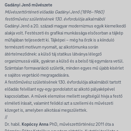
Gadányi Jenő művészete
Művészettörténeti előadás Gadányi Jenő (1896–1960)
festőművész születésének 130. évfordulója alkalmából
Gadányi Jenő a 20. századi magyar modernizmus egyik kiemelkedő
alakja volt. Festészeti és grafikai munkássága elsősorban a tájkép
műfajában teljesedett ki. Tájképei – még ha őrzik is a kiinduló
természeti motívum nyomait, az alkotómunka során
átértelmeződnek: a külső táj statikus látványa lélegző
organizmussá válik, gyakran a külső és a belső táj egymásra vetül.
Számtalan formavariáció születik, minden egyes mű újabb kísérlet
e sajátos vegetáció megragadására.
A festőművész születésének 130. évfordulója alkalmából tartott
előadás felvillant egy-egy gondolatot az alkotó pályaképével
kapcsolatban. A művek elemzése mellett segítségül hívja a festő
elméleti írásait, valamint felidézi azt a szellemi és művészeti
közeget is, amelyben alkotásai megszülettek.
//
Dr. habil.
Kopócsy Anna
PhD, művészettörténész 2011 óta a