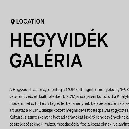
LOCATION
HEGYVIDÉK
GALÉRIA
A Hegyvidék Galéria, jelenleg a MOMkult tagintézményeként, 1998
képzőművészeti kiállítótérként. 2017 januárjában költözött a Király
modern, letisztult és világos térbe, amelynek belsőépítészeti kialak
arculatát a MOME diákjai között meghirdetett ötletpályázat győztes
Kulturális színtérként helyet ad tárlatokat kísérő rendezvényeknek
beszélgetéseknek, múzeumpedagógiai foglalkozásoknak, valamint 