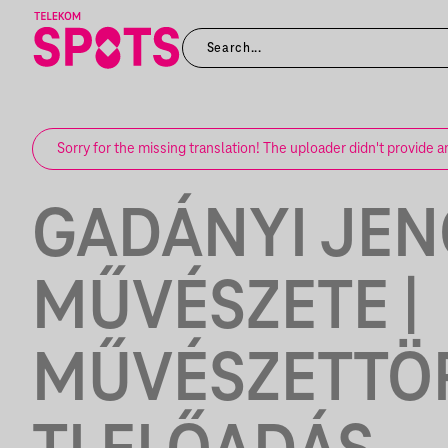
Sorry for the missing translation! The uploader didn't provide a
GADÁNYI JEN
MŰVÉSZETE |
MŰVÉSZETTÖ