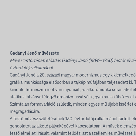
Gadányi Jenő művészete
Művészettörténeti előadás Gadányi Jenő (1896–1960) festőművés
évfordulója alkalmából
Gadányi Jenő a 20. századi magyar modernizmus egyik kiemelkedő a
grafikai munkássága elsősorban a tájkép műfajában teljesedett ki. T
kiinduló természeti motívum nyomait, az alkotómunka során átérte
statikus látványa lélegző organizmussá válik, gyakran a külső és a 
Számtalan formavariáció születik, minden egyes mű újabb kísérlet e
megragadására.
A festőművész születésének 130. évfordulója alkalmából tartott el
gondolatot az alkotó pályaképével kapcsolatban. A művek elemzése
festő elméleti írásait, valamint felidézi azt a szellemi és művészeti