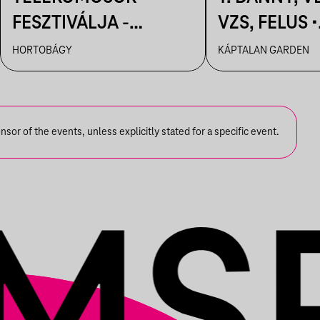
FESZTIVÁLJA -
VZS, FELUS •
HORTOBÁGYI
KÁPTALAN K
HORTOBÁGY
KÁPTALAN GARDEN
CSILLAGLES
or of the events, unless explicitly stated for a specific event.