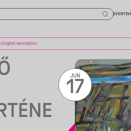
EVENTS
V
n English description.
Ő
JUN
17
RTÉNE