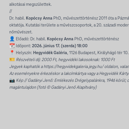
alkotásai megszülettek.
//
Dr. habil.
Kopócsy Anna
PhD, művészettörténész 2011 óta a Pázmá
oktatója. Kutatási területe a művészcsoportok, a 20. századi mode
nőművészet.
👤 Előadó: Dr. habil.
Kopócsy Anna
PhD, művészettörténész
📆 Időpont:
2026. június 17. (szerda) 18:00
📍 Helyszín:
Hegyvidék Galéria
, 1126 Budapest, Királyhágó tér 10.
🎫
Részvételi díj: 2000 Ft, hegyvidéki lakosoknak: 1000 Ft
Jegyek kaphatók a
https://hegyvidekgaleria.jegy.hu/
oldalon, vala
Az eseményekre érkezéskor a lakcímkártya vagy a Hegyvidék Kárty
📷
Kép // Gadányi Jenő: Emlékezés Drégelypalánkra, 1946 körül; ol
magántulajdon (fotó © Gadányi Jenő Alapítvány)