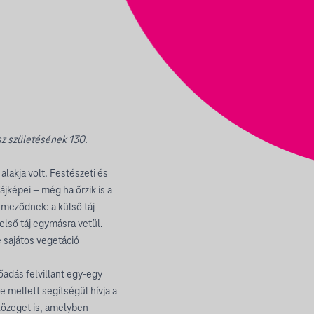
z születésének 130.
lakja volt. Festészeti és
ájképei – még ha őrzik is a
lmeződnek: a külső táj
belső táj egymásra vetül.
 sajátos vegetáció
őadás felvillant egy-egy
 mellett segítségül hívja a
 közeget is, amelyben