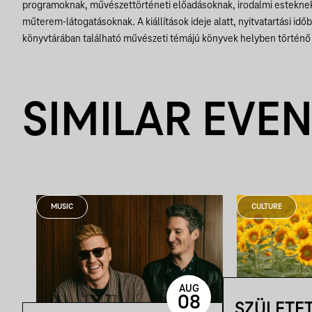
programoknak, művészettörténeti előadásoknak, irodalmi estekn
műterem-látogatásoknak. A kiállítások ideje alatt, nyitvatartási idő
könyvtárában található művészeti témájú könyvek helyben történő 
SIMILAR EVE
MUSIC
CULTURE
AUG
08
SZÜLETE