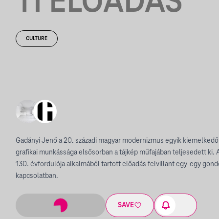
TI ELŐADÁS
CULTURE
Gadányi Jenő a 20. századi magyar modernizmus egyik kiemelkedő a
grafikai munkássága elsősorban a tájkép műfajában teljesedett ki
130. évfordulója alkalmából tartott előadás felvillant egy-egy gond
kapcsolatban.
SAVE