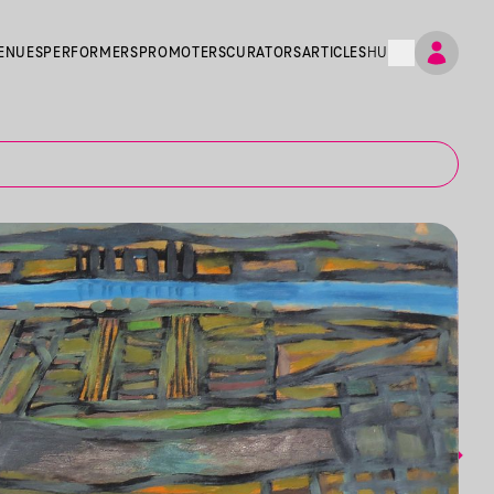
ENUES
PERFORMERS
PROMOTERS
CURATORS
ARTICLES
HU