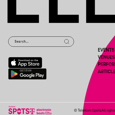
EVENTS
VENUES
PERFO
ARTICL
© Telekom Spots
All righ