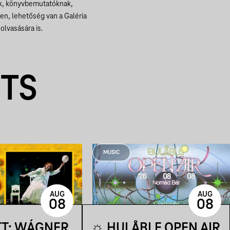
ek, könyvbemutatóknak,
ben, lehetőség van a Galéria
olvasására is.
NTS
MUSIC
AUG
AUG
08
08
TT: WÁGNER
☼ HULÅBLE OPEN AIR