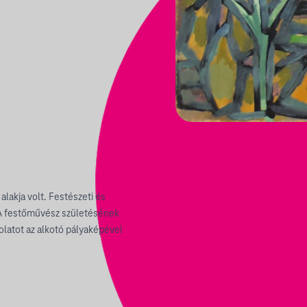
lakja volt. Festészeti és
. A festőművész születésének
olatot az alkotó pályaképével