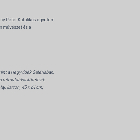
ny Péter Katolikus egyetem
rn művészet és a
mint a Hegyvidék Galériában.
a felmutatása kötelező!
aj, karton, 43 x 61 cm;