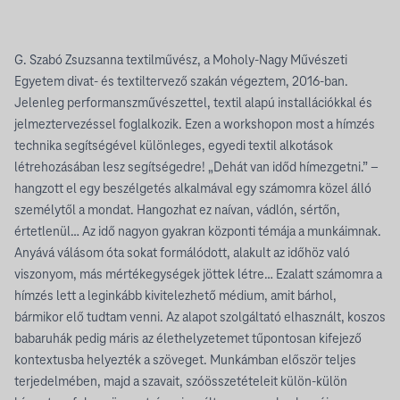
G. Szabó Zsuzsanna textilművész, a Moholy-Nagy Művészeti
Egyetem divat- és textiltervező szakán végeztem, 2016-ban.
Jelenleg performanszművészettel, textil alapú installációkkal és
jelmeztervezéssel foglalkozik. Ezen a workshopon most a hímzés
technika segítségével különleges, egyedi textil alkotások
létrehozásában lesz segítségedre! „Dehát van időd hímezgetni.” –
hangzott el egy beszélgetés alkalmával egy számomra közel álló
személytől a mondat. Hangozhat ez naívan, vádlón, sértőn,
értetlenül… Az idő nagyon gyakran központi témája a munkáimnak.
Anyává válásom óta sokat formálódott, alakult az időhöz való
viszonyom, más mértékegységek jöttek létre… Ezalatt számomra a
hímzés lett a leginkább kivitelezhető médium, amit bárhol,
bármikor elő tudtam venni. Az alapot szolgáltató elhasznált, koszos
babaruhák pedig máris az élethelyzetemet tűpontosan kifejező
kontextusba helyezték a szöveget. Munkámban először teljes
terjedelmében, majd a szavait, szóösszetételeit külön-külön