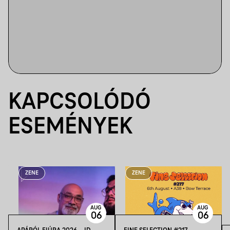
KAPCSOLÓDÓ
ESEMÉNYEK
ZENE
ZENE
AUG
AUG
06
06