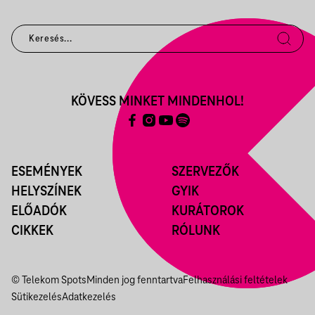
KÖVESS MINKET MINDENHOL!
ESEMÉNYEK
SZERVEZŐK
HELYSZÍNEK
GYIK
ELŐADÓK
KURÁTOROK
CIKKEK
RÓLUNK
© Telekom Spots
Minden jog fenntartva
Felhasználási feltételek
Sütikezelés
Adatkezelés