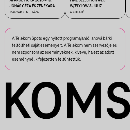
APÁRÓL FIÚRA 2026 – ID.
FINE SELECTION #217
JÓNÁS GÉZA ÉS ZENEKARA &
W/FLYLOW & JUUZ
IFJ. JÓNÁS GÉZA ÉS
MAGYAR ZENE HÁZA
A38 HAJÓ
ZENEKARA, VENDÉG: ROBY
LAKATOS, EMILIO
A Telekom Spots egy nyitott programajánló, ahová bárki
feltöltheti saját eseményeit. A Telekom nem szervezője és
nem szponzora az eseményeknek, kivéve, ha ezt az adott
eseménynél kifejezetten feltüntettük.