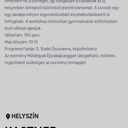
hímeztem fel a szöveget, így vizsgáltam a szavaknak az új
helyzetben létrejövő különböző jelentéstartamait. A sorozat egy-
egy darabja mélyen elgondolkodtató kinyilatkoztatásként is
felfogható. A workshop elsősorban gyermekvárás előtt/közben
levő nőknek ajánljuk.
Időtartam: 180 perc
Max létszám: 10 fő
Programot tartja: G. Szabó Zsuzsanna, képzőművész
Az esemény Műtárgyak Éjszakája jeggyel látogatható, előzetes
regisztráció szükséges az esemény honlapján!
HELYSZÍN