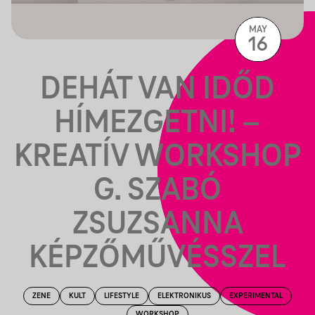
MAY
16
DEHÁT VAN IDŐD
HÍMEZGETNI! –
KREATÍV WORKSHOP
G. SZABÓ
ZSUZSANNA
KÉPZŐMŰVÉSSZEL
ZENE
KULT
LIFESTYLE
ELEKTRONIKUS
EXPERIMENTAL
WORKSHOP