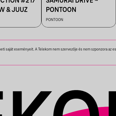
ECTION #217
SAMURAI DRIVE ~
W & JUUZ
PONTOON
PONTOON
theti saját eseményeit. A Telekom nem szervezője és nem szponzora az e