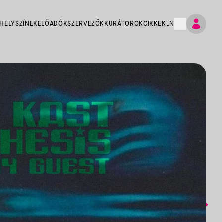
HELYSZÍNEK
ELŐADÓK
SZERVEZŐK
KURÁTOROK
CIKKEK
EN