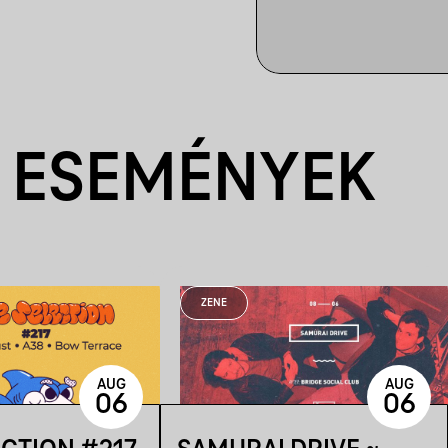
 ESEMÉNYEK
ZENE
AUG
AUG
06
06