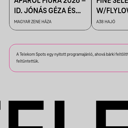
APÁRÓL FIÚRA 2026 –
FINE SEL
ID. JÓNÁS GÉZA ÉS
W/FLYLO
ZENEKARA & IFJ.
MAGYAR ZENE HÁZA
A38 HAJÓ
JÓNÁS GÉZA ÉS
ZENEKARA, VENDÉG:
ROBY LAKATOS,
A Telekom Spots egy nyitott programajánló, ahová bárki feltöl
EMILIO
feltüntettük.