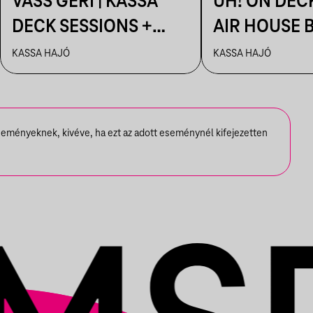
VASS GERI | KASSA
UH! ON DEC
DECK SESSIONS +
AIR HOUSE 
AFTER: AHAOK.
SESSIONS
KASSA HAJÓ
KASSA HAJÓ
seményeknek, kivéve, ha ezt az adott eseménynél kifejezetten