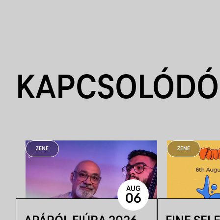
KAPCSOLÓDÓ
ZENE
ZENE
AUG
06