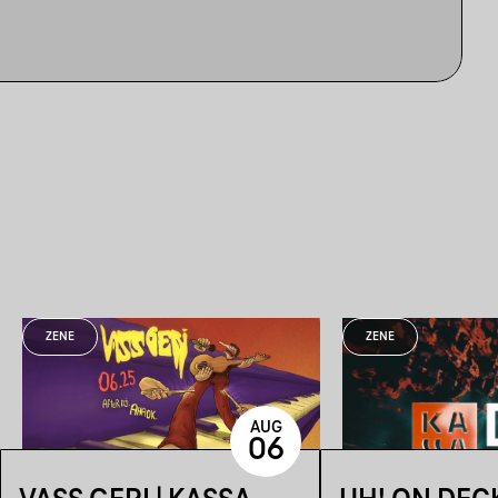
ZENE
ZENE
AUG
06