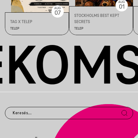
AUG
01
AUG
07
STOCKHOLMS BEST KEPT
TAG X TELEP
SECRETS
TELEP
TELEP