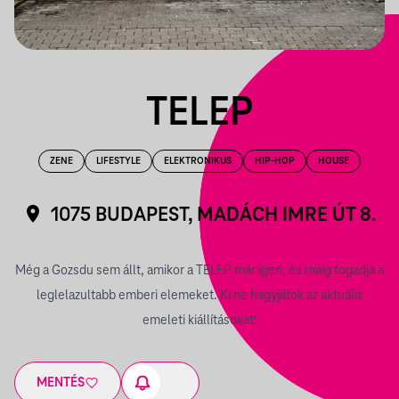
TELEP
ZENE
LIFESTYLE
ELEKTRONIKUS
HIP-HOP
HOUSE
1075 BUDAPEST, MADÁCH IMRE ÚT 8.
Még a Gozsdu sem állt, amikor a TELEP már igen, és máig fogadja a
leglelazultabb emberi elemeket. Ki ne hagyjátok az aktuális
emeleti kiállításokat!
MENTÉS