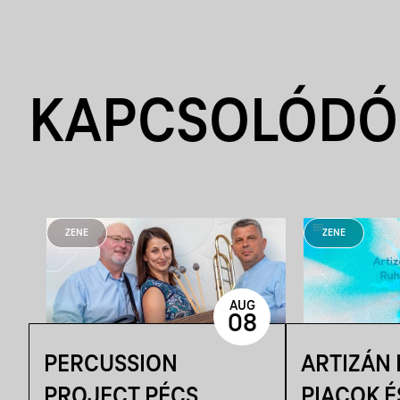
KAPCSOLÓDÓ
ZENE
ZENE
AUG
08
PERCUSSION
ARTIZÁN
PROJECT PÉCS
PIACOK É