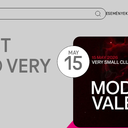
ESEMÉNYEK
T
MAY
15
 VERY