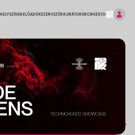
HELYSZÍNEK
ELŐADÓK
SZERVEZŐK
KURÁTOROK
CIKKEK
EN