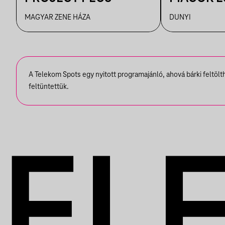
RUHATUR
MAGYAR ZENE HÁZA
DUNYI
DUNYIBA
A Telekom Spots egy nyitott programajánló, ahová bárki feltöl
feltüntettük.