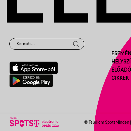
ESEMÉ
HELYSZ
ELŐAD
CIKKEK
© Telekom Spots
Minden j