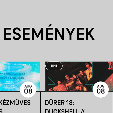
 ESEMÉNYEK
ZENE
AUG
AUG
08
08
 KÉZMŰVES
DÜRER 18:
S
DUCKSHELL //