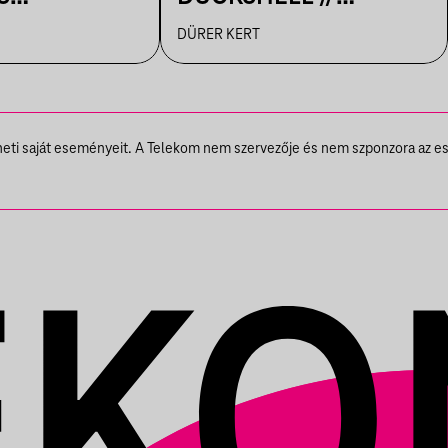
IK A
VENDÉG:
DÜRER KERT
N
VÁRHEGYUTCA
theti saját eseményeit. A Telekom nem szervezője és nem szponzora az e