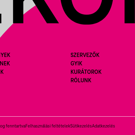
NYEK
SZERVEZŐK
ÍNEK
GYIK
ÓK
KURÁTOROK
RÓLUNK
og fenntartva
Felhasználási feltételek
Sütikezelés
Adatkezelés