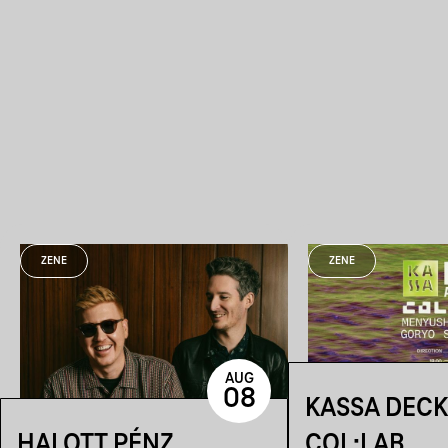
ZENE
ZENE
AUG
08
KASSA DECK
HALOTT PÉNZ
COL:LAB