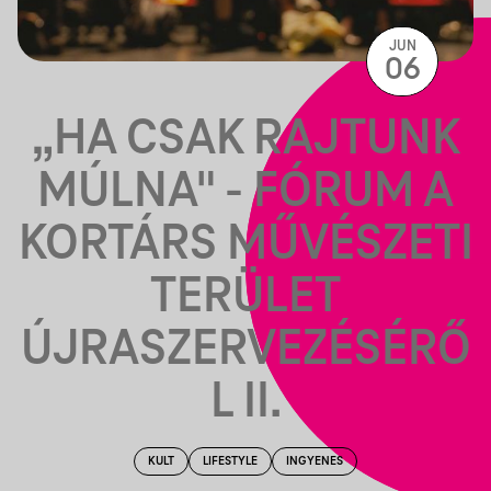
JUN
06
„HA CSAK RAJTUNK
MÚLNA" - FÓRUM A
KORTÁRS MŰVÉSZETI
TERÜLET
ÚJRASZERVEZÉSÉRŐ
L II.
KULT
LIFESTYLE
INGYENES