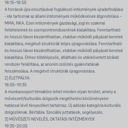
18:15-18:55
A források újra elosztásával foglalkozó intézmények újradefiniálása
- ide tartoznak az állami intézmények működésének átgondolása –
MMA, NKA. Ezen intézmények gazdasági, jogi és szakmai
feltételeinek és szempontrendszerének kialakítása. Fenntartható
és hosszú távon kiszámíthatóan, stabilan működő pályázati keretek
kialakítása, meglévő struktúrák teljes újragondolása. Fenntartható
és hosszú távon kiszámíthatóan, stabilan működő pályázati keretek
kialakítása. Ehhez többlépcsős, átlátható és utánkövetett bírálati
rendszer felállítása, az anonim zsűrizés gyakorlatának
felszámolása. A meglévő struktúrák újragondolása.
2) ÉLETPÁLYA
18:55-19:35
A munkacsoport témaköre lehet minden olyan terület, amely a
művészeti/kulturális dolgozók megélhetési körülményeire
hatással lévő tényezőket tartalmaz. Új adózási kategória kulturális
dolgozóknak. Bértábla. Szociális juttatások, segélyezés.
3) MŰVÉSZETI NEVELÉS, OKTATÁSI INTÉZMÉNYEK
19:35-20:05