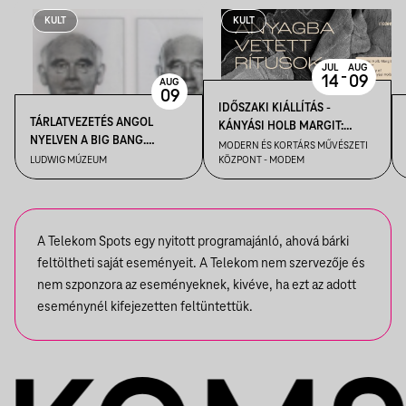
KULT
KULT
JUL
AUG
-
14
09
AUG
09
IDŐSZAKI KIÁLLÍTÁS -
TÁRLATVEZETÉS ANGOL
KÁNYÁSI HOLB MARGIT:
NYELVEN A BIG BANG.
ANYAGBA VETETT RÍTUSOK
MODERN ÉS KORTÁRS MŰVÉSZETI
TÁGULÓ GYŰJTEMÉNYI
LUDWIG MÚZEUM
KÖZPONT - MODEM
HORIZONTOK CÍMŰ
KIÁLLÍTÁSBAN
A Telekom Spots egy nyitott programajánló, ahová bárki
feltöltheti saját eseményeit. A Telekom nem szervezője és
nem szponzora az eseményeknek, kivéve, ha ezt az adott
eseménynél kifejezetten feltüntettük.