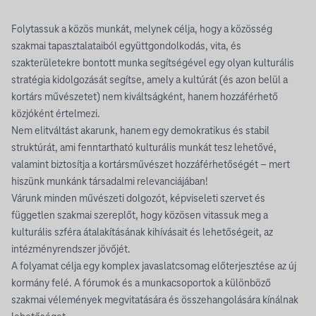
Folytassuk a közös munkát, melynek célja, hogy a közösség
szakmai tapasztalataiból együttgondolkodás, vita, és
szakterületekre bontott munka segítségével egy olyan kulturális
stratégia kidolgozását segítse, amely a kultúrát (és azon belül a
kortárs művészetet) nem kiváltságként, hanem hozzáférhető
közjóként értelmezi.
Nem elitváltást akarunk, hanem egy demokratikus és stabil
struktúrát, ami fenntartható kulturális munkát tesz lehetővé,
valamint biztosítja a kortársművészet hozzáférhetőségét – mert
hiszünk munkánk társadalmi relevanciájában!
Várunk minden művészeti dolgozót, képviseleti szervet és
független szakmai szereplőt, hogy közösen vitassuk meg a
kulturális szféra átalakításának kihívásait és lehetőségeit, az
intézményrendszer jövőjét.
A folyamat célja egy komplex javaslatcsomag előterjesztése az új
kormány felé. A fórumok és a munkacsoportok a különböző
szakmai vélemények megvitatására és összehangolására kínálnak