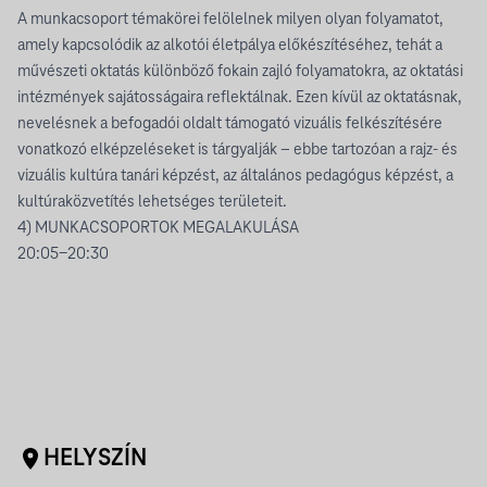
A munkacsoport témakörei felölelnek milyen olyan folyamatot,
amely kapcsolódik az alkotói életpálya előkészítéséhez, tehát a
művészeti oktatás különböző fokain zajló folyamatokra, az oktatási
intézmények sajátosságaira reflektálnak. Ezen kívül az oktatásnak,
nevelésnek a befogadói oldalt támogató vizuális felkészítésére
vonatkozó elképzeléseket is tárgyalják – ebbe tartozóan a rajz- és
vizuális kultúra tanári képzést, az általános pedagógus képzést, a
kultúraközvetítés lehetséges területeit.
4) MUNKACSOPORTOK MEGALAKULÁSA
20:05-20:30
HELYSZÍN