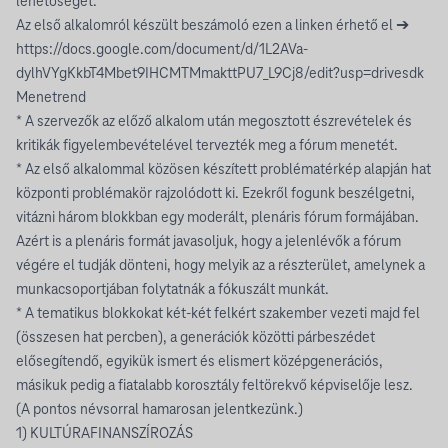
lehetőséget.
Az első alkalomról készült beszámoló ezen a linken érhető el ➔
https://docs.google.com/document/d/1L2AVa-
dylhVYgKkbT4Mbet9IHCMTMmakttPU7_L9Cj8/edit?usp=drivesdk
Menetrend
* A szervezők az előző alkalom után megosztott észrevételek és
kritikák figyelembevételével tervezték meg a fórum menetét.
* Az első alkalommal közösen készített problématérkép alapján hat
központi problémakör rajzolódott ki. Ezekről fogunk beszélgetni,
vitázni három blokkban egy moderált, plenáris fórum formájában.
Azért is a plenáris formát javasoljuk, hogy a jelenlévők a fórum
végére el tudják dönteni, hogy melyik az a részterület, amelynek a
munkacsoportjában folytatnák a fókuszált munkát.
* A tematikus blokkokat két-két felkért szakember vezeti majd fel
(összesen hat percben), a generációk közötti párbeszédet
elősegítendő, egyikük ismert és elismert középgenerációs,
másikuk pedig a fiatalabb korosztály feltörekvő képviselője lesz.
(A pontos névsorral hamarosan jelentkezünk.)
1) KULTÚRAFINANSZÍROZÁS