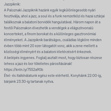
Jazzpiknik:
A Paloznaki Jazzpiknik hazánk egyik legkülönlegesebb nyári
fesztiválja, ahol a jazz, a soul és a funk nemzetközi és hazai sztárjai
találkoznak a balatoni borvidék hangulatával. Három napon át a
festői Paloznakon élvezhetik a vendégek a világszínvonalú
koncerteket, a finom borokat és a különleges gasztronómiai
élményeket. A Jazzpiknik barátságos, családias légköre minden
évben több mint 20 ezer látogatót vonz, akik a zene mellett a
közösségi élményért és a balatoni életérzésért érkeznek.
A belépés ingyenes. Foglalj asztalt most, hogy biztosan részese
lehess a jazz és bor tökéletes párosításának!
https://kntn.ly/7552a90b
Étel- és italkínálatunk egész este elérhető. Konyháink 22:00-ig,
bárjaink 23:30-ig tartanak nyitva.