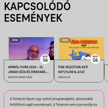
KAPCSOLÓDÓ
ESEMÉNYEK
ZENE
ZENE
AUG
AUG
06
06
APÁRÓL FIÚRA 2026 – ID.
FINE SELECTION #217
JÓNÁS GÉZA ÉS ZENEKARA &
W/FLYLOW & JUUZ
IFJ. JÓNÁS GÉZA ÉS
MAGYAR ZENE HÁZA
A38 HAJÓ
ZENEKARA, VENDÉG: ROBY
LAKATOS, EMILIO
A Telekom Spots egy nyitott programajánló, ahová bárki
feltöltheti saját eseményeit. A Telekom nem szervezője és