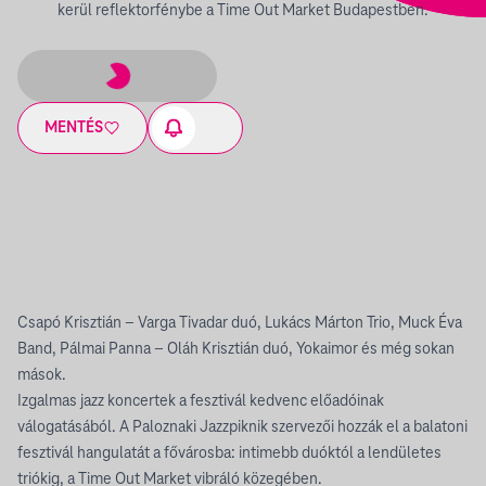
kerül reflektorfénybe a Time Out Market Budapestben.
MENTÉS
Csapó Krisztián – Varga Tivadar duó, Lukács Márton Trio, Muck Éva
Band, Pálmai Panna – Oláh Krisztián duó, Yokaimor és még sokan
mások.
Izgalmas jazz koncertek a fesztivál kedvenc előadóinak
válogatásából. A Paloznaki Jazzpiknik szervezői hozzák el a balatoni
fesztivál hangulatát a fővárosba: intimebb duóktól a lendületes
triókig, a Time Out Market vibráló közegében.