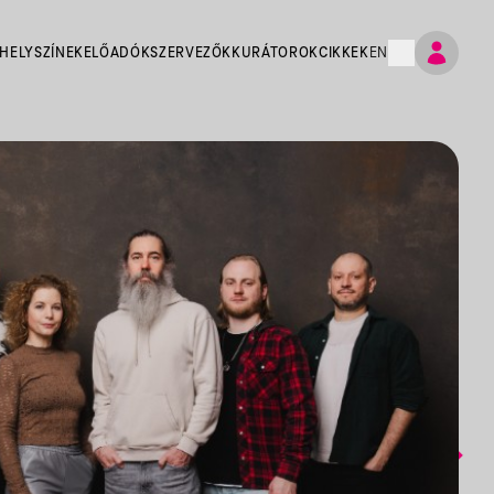
HELYSZÍNEK
ELŐADÓK
SZERVEZŐK
KURÁTOROK
CIKKEK
EN