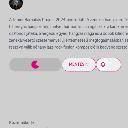
A Tomor Barnabás Project 2024-ben indult. A zenekar hangszerelé
billentyűs hangszerek, melyet harmonikusan egészít ki a karakteres
ösztönös játéka, a hegedű egyedi hangzásvilága és a dobok kifinomu
zenekarvezető szerzeményei új értelmezésű megfogalmazásban szó
részévé válik néhány jazz-rock-fusion kompozíció is kedvenc szerzői
MENTÉS
Közreműködik: