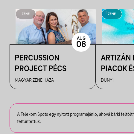
ZENE
ZENE
AUG
08
PERCUSSION
ARTIZÁN
PROJECT PÉCS
PIACOK É
RUHATUR
MAGYAR ZENE HÁZA
DUNYI
DUNYIBA
A Telekom Spots egy nyitott programajánló, ahová bárki feltöl
feltüntettük.