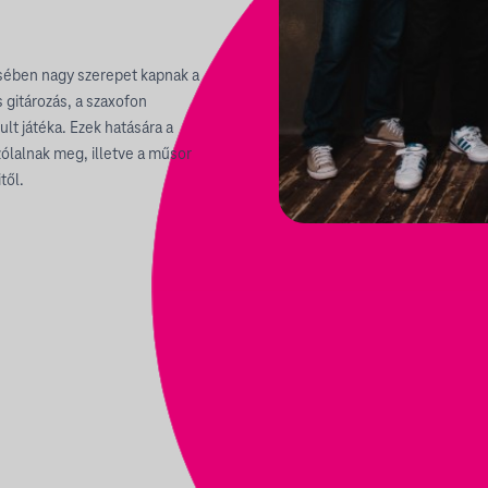
sében nagy szerepet kapnak a
 gitározás, a szaxofon
lt játéka. Ezek hatására a
lalnak meg, illetve a műsor
től.