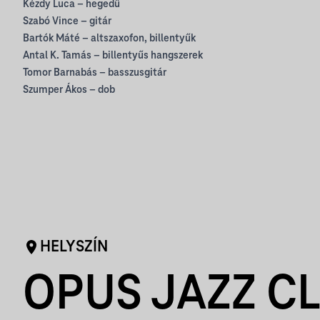
Kézdy Luca – hegedű
Szabó Vince – gitár
Bartók Máté – altszaxofon, billentyűk
Antal K. Tamás – billentyűs hangszerek
Tomor Barnabás – basszusgitár
Szumper Ákos – dob
HELYSZÍN
OPUS JAZZ C