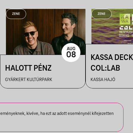
ZENE
ZENE
AUG
08
KASSA DECK
HALOTT PÉNZ
COL:LAB
GYÁRKERT KULTÚRPARK
KASSA HAJÓ
seményeknek, kivéve, ha ezt az adott eseménynél kifejezetten