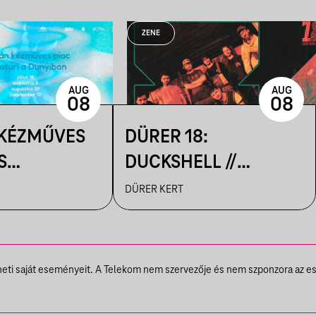
ZENE
AUG
AUG
08
08
 KÉZMŰVES
DÜRER 18:
S
DUCKSHELL //
IK A
VENDÉG:
DÜRER KERT
N
VÁRHEGYUTCA
theti saját eseményeit. A Telekom nem szervezője és nem szponzora az e