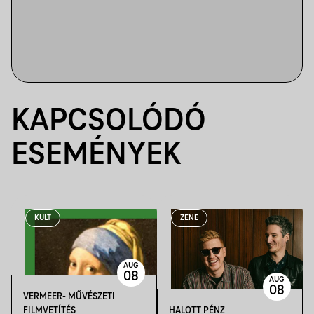
KAPCSOLÓDÓ
ESEMÉNYEK
KULT
ZENE
AUG
08
AUG
08
VERMEER- MŰVÉSZETI
FILMVETÍTÉS
HALOTT PÉNZ