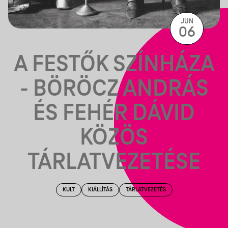
JUN
06
A FESTŐK SZÍNHÁZA
- BÖRÖCZ ANDRÁS
ÉS FEHÉR DÁVID
KÖZÖS
TÁRLATVEZETÉSE
KULT
KIÁLLÍTÁS
TÁRLATVEZETÉS