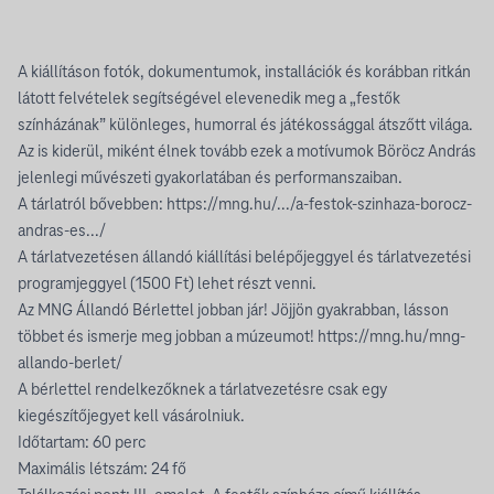
A kiállításon fotók, dokumentumok, installációk és korábban ritkán
látott felvételek segítségével elevenedik meg a „festők
színházának” különleges, humorral és játékossággal átszőtt világa.
Az is kiderül, miként élnek tovább ezek a motívumok Böröcz András
jelenlegi művészeti gyakorlatában és performanszaiban.
A tárlatról bővebben: https://mng.hu/.../a-festok-szinhaza-borocz-
andras-es.../
A tárlatvezetésen állandó kiállítási belépőjeggyel és tárlatvezetési
programjeggyel (1500 Ft) lehet részt venni.
Az MNG Állandó Bérlettel jobban jár! Jöjjön gyakrabban, lásson
többet és ismerje meg jobban a múzeumot! https://mng.hu/mng-
allando-berlet/
A bérlettel rendelkezőknek a tárlatvezetésre csak egy
kiegészítőjegyet kell vásárolniuk.
Időtartam: 60 perc
Maximális létszám: 24 fő