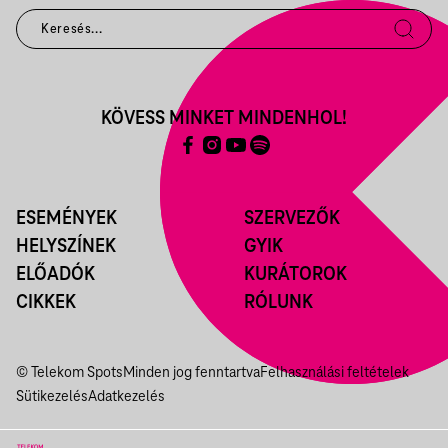
KÖVESS MINKET MINDENHOL!
ESEMÉNYEK
SZERVEZŐK
HELYSZÍNEK
GYIK
ELŐADÓK
KURÁTOROK
CIKKEK
RÓLUNK
© Telekom Spots
Minden jog fenntartva
Felhasználási feltételek
Sütikezelés
Adatkezelés