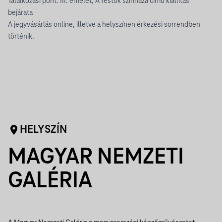
Találkozási pont: III. emelet, A festők színháza című kiállítás
bejárata
A jegyvásárlás online, illetve a helyszínen érkezési sorrendben
történik.
HELYSZÍN
MAGYAR NEMZETI
GALÉRIA