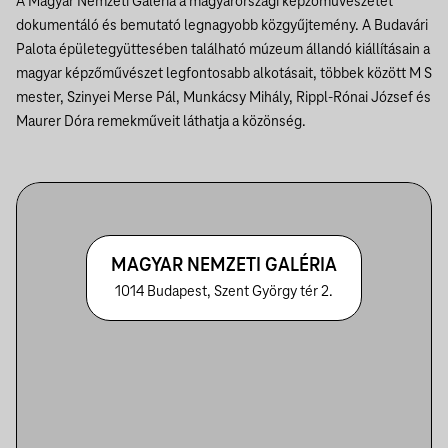
A Magyar Nemzeti Galéria a magyarországi képzőművészetet
dokumentáló és bemutató legnagyobb közgyűjtemény. A Budavári
Palota épületegyüttesében található múzeum állandó kiállításain a
magyar képzőművészet legfontosabb alkotásait, többek között M S
mester, Szinyei Merse Pál, Munkácsy Mihály, Rippl-Rónai József és
Maurer Dóra remekműveit láthatja a közönség.
MAGYAR NEMZETI GALÉRIA
1014 Budapest, Szent György tér 2.