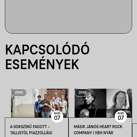
KAPCSOLÓDÓ
ESEMÉNYEK
ZENE
ZENE
AUG
AUG
07
07
A SOKSZÍNŰ FAGOTT –
MÁSIK JÁNOS HEART ROCK
TALLISTÓL PIAZZOLLÁIG
COMPANY | VBH NYÁR