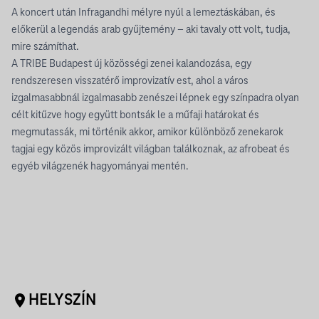
A koncert után Infragandhi mélyre nyúl a lemeztáskában, és
előkerül a legendás arab gyűjtemény – aki tavaly ott volt, tudja,
mire számíthat.
A TRIBE Budapest új közösségi zenei kalandozása, egy
rendszeresen visszatérő improvizatív est, ahol a város
izgalmasabbnál izgalmasabb zenészei lépnek egy színpadra olyan
célt kitűzve hogy együtt bontsák le a műfaji határokat és
megmutassák, mi történik akkor, amikor különböző zenekarok
tagjai egy közös improvizált világban találkoznak, az afrobeat és
egyéb világzenék hagyományai mentén.
HELYSZÍN