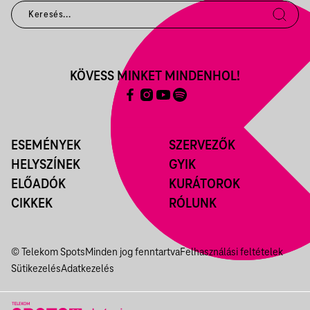
KÖVESS MINKET MINDENHOL!
ESEMÉNYEK
SZERVEZŐK
HELYSZÍNEK
GYIK
ELŐADÓK
KURÁTOROK
CIKKEK
RÓLUNK
© Telekom Spots
Minden jog fenntartva
Felhasználási feltételek
Sütikezelés
Adatkezelés