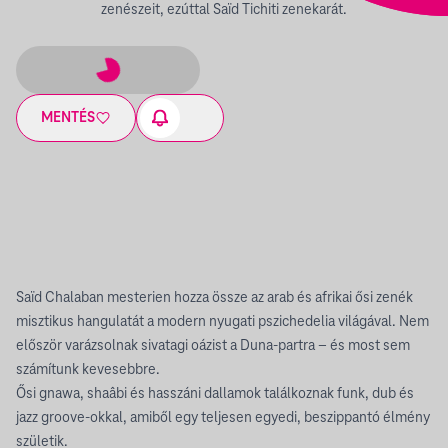
zenészeit, ezúttal Saïd Tichiti zenekarát.
MENTÉS
Saïd Chalaban mesterien hozza össze az arab és afrikai ősi zenék
misztikus hangulatát a modern nyugati pszichedelia világával. Nem
először varázsolnak sivatagi oázist a Duna-partra – és most sem
számítunk kevesebbre.
Ősi gnawa, shaâbi és hasszáni dallamok találkoznak funk, dub és
jazz groove-okkal, amiből egy teljesen egyedi, beszippantó élmény
születik.