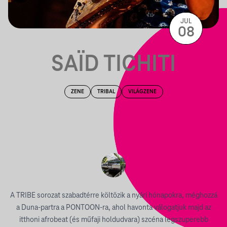
JUL
08
SAÏD TICHITI
ZENE
TRIBAL
VILÁGZENE
A TRIBE sorozat szabadtérre költözik a nyári hónapokra, méghozzá
a Duna-partra a PONTOON-ra, ahol havonta válogatjuk majd az
itthoni afrobeat (és műfaji holdudvara) szcéna legszuperebb