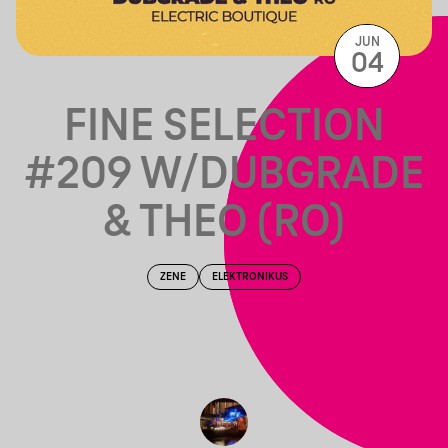
JUN
04
FINE SELECTION
#209 W/DUBGRADE
& THEO (RO)
ZENE
ELEKTRONIKUS