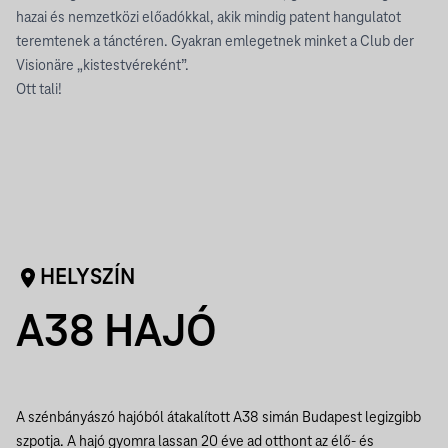
hazai és nemzetközi előadókkal, akik mindig patent hangulatot
teremtenek a tánctéren. Gyakran emlegetnek minket a Club der
Visionäre „kistestvéreként”.
Ott tali!
HELYSZÍN
A38 HAJÓ
A szénbányászó hajóból átakalított A38 simán Budapest legizgibb
szpotja. A hajó gyomra lassan 20 éve ad otthont az élő- és