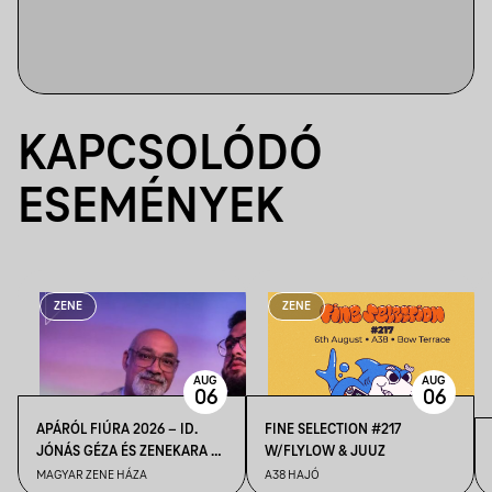
KAPCSOLÓDÓ
ESEMÉNYEK
ZENE
ZENE
AUG
AUG
06
06
APÁRÓL FIÚRA 2026 – ID.
FINE SELECTION #217
JÓNÁS GÉZA ÉS ZENEKARA &
W/FLYLOW & JUUZ
IFJ. JÓNÁS GÉZA ÉS
MAGYAR ZENE HÁZA
A38 HAJÓ