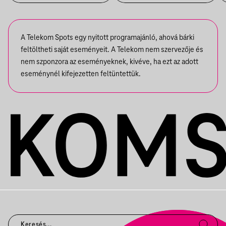
ZENEKARA, VENDÉG: ROBY
LAKATOS, EMILIO
A Telekom Spots egy nyitott programajánló, ahová bárki
feltöltheti saját eseményeit. A Telekom nem szervezője és
nem szponzora az eseményeknek, kivéve, ha ezt az adott
eseménynél kifejezetten feltüntettük.