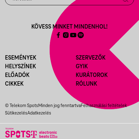
KÖVESS MINKET MINDENHOL!
ESEMÉNYEK
SZERVEZŐK
HELYSZÍNEK
GYIK
ELŐADÓK
KURÁTOROK
CIKKEK
RÓLUNK
© Telekom Spots
Minden jog fenntartva
Felhasználási feltételek
Sütikezelés
Adatkezelés