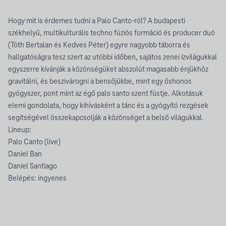
Hogy mit is érdemes tudni a Palo Canto-ról? A budapesti
székhelyű, multikulturális techno fúziós formáció és producer duó
(Tóth Bertalan és Kedves Péter) egyre nagyobb táborra és
hallgatóságra tesz szert az utóbbi időben, sajátos zenei ízvilágukkal
egyszerre kívánják a közönségüket abszolút magasabb énjükhöz
gravitálni, és beszivárogni a bensőjükbe, mint egy őshonos
gyógyszer, pont mint az égő palo santo szent füstje. Alkotásuk
elemi gondolata, hogy kihívásként a tánc és a gyógyító rezgések
segítségével összekapcsolják a közönséget a belső világukkal.
Lineup:
Palo Canto (live)
Daniel Ban
Daniel Santiago
Belépés: ingyenes