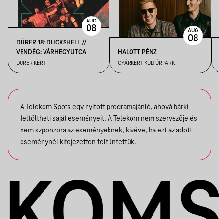
AUG
08
AUG
08
DÜRER 18: DUCKSHELL //
VENDÉG: VÁRHEGYUTCA
HALOTT PÉNZ
DÜRER KERT
GYÁRKERT KULTÚRPARK
A Telekom Spots egy nyitott programajánló, ahová bárki
feltöltheti saját eseményeit. A Telekom nem szervezője és
nem szponzora az eseményeknek, kivéve, ha ezt az adott
eseménynél kifejezetten feltüntettük.