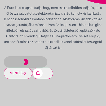
A Pure Lust csapata tudja, hogy nem csak a felhőtlen időjárás, de a
jól összeválogatott szelektorok miatt is elég komoly kis kánikulát
lehet összehozni a Pontoon helyszínén. Most organikusabb vizekre
evezve garantálják a másnapi izomlázakat, hiszen a hiptonikus gitár
riffekből, elszállós szintikből, és törzsi lüktetésből építkező Palo
Canto duót is vendégül látják a Duna-parton egy live set erejéig,
amihez társulnak az azonos elektronikus zenei határokat feszegető
Dj társak is.
MENTÉS