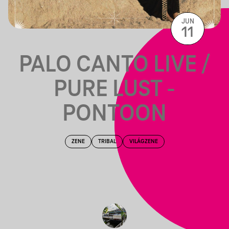
JUN
11
PALO CANTO LIVE /
PURE LUST -
PONTOON
ZENE
TRIBAL
VILÁGZENE