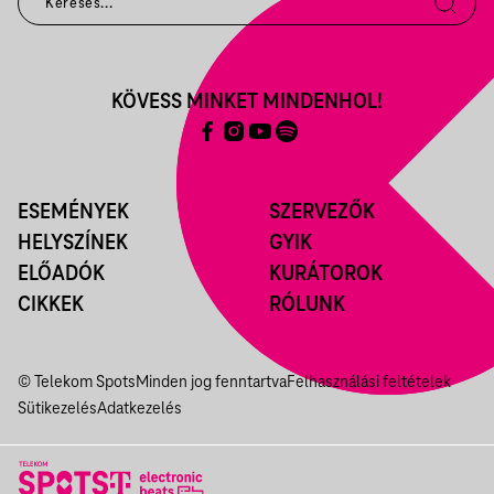
KÖVESS MINKET MINDENHOL!
ESEMÉNYEK
SZERVEZŐK
HELYSZÍNEK
GYIK
ELŐADÓK
KURÁTOROK
CIKKEK
RÓLUNK
© Telekom Spots
Minden jog fenntartva
Felhasználási feltételek
Sütikezelés
Adatkezelés