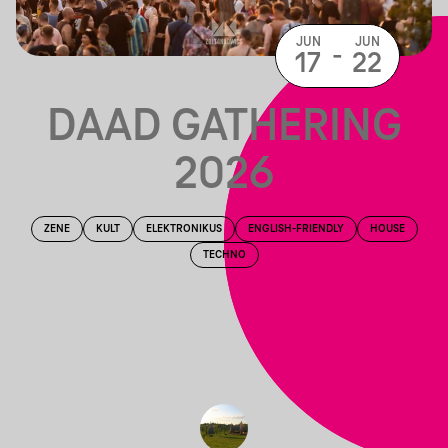
JUN
JUN
-
17
22
DAAD GATHERING
2026
ZENE
KULT
ELEKTRONIKUS
ENGLISH-FRIENDLY
HOUSE
TECHNO