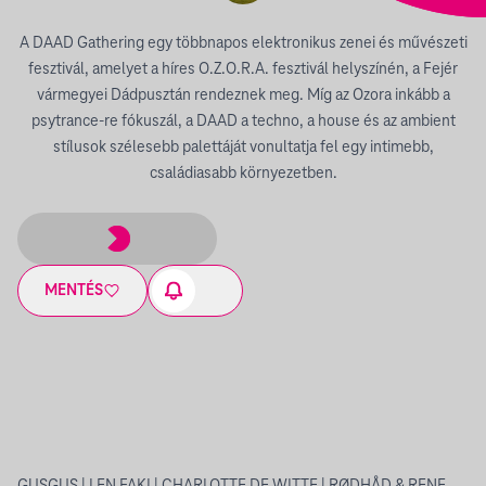
A DAAD Gathering egy többnapos elektronikus zenei és művészeti
fesztivál, amelyet a híres O.Z.O.R.A. fesztivál helyszínén, a Fejér
vármegyei Dádpusztán rendeznek meg. Míg az Ozora inkább a
psytrance-re fókuszál, a DAAD a techno, a house és az ambient
stílusok szélesebb palettáját vonultatja fel egy intimebb,
családiasabb környezetben.
MENTÉS