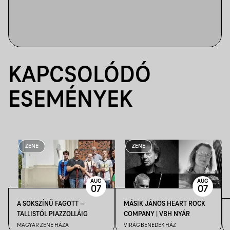
KAPCSOLÓDÓ
ESEMÉNYEK
ZENE
ZENE
AUG
AUG
07
07
A SOKSZÍNŰ FAGOTT –
MÁSIK JÁNOS HEART ROCK
TALLISTÓL PIAZZOLLÁIG
COMPANY | VBH NYÁR
MAGYAR ZENE HÁZA
VIRÁG BENEDEK HÁZ