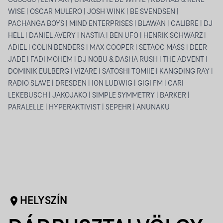
GUSGUS | LEN FAKI | CHARLOTTE DE WITTE | RØDHÅD & RENE
WISE | OSCAR MULERO | JOSH WINK | BE SVENDSEN |
PACHANGA BOYS | MIND ENTERPRISES | BLAWAN | CALIBRE | DJ
HELL | DANIEL AVERY | NASTIA | BEN UFO | HENRIK SCHWARZ |
ADIEL | COLIN BENDERS | MAX COOPER | SETAOC MASS | DEER
JADE | FADI MOHEM | DJ NOBU & DASHA RUSH | THE ADVENT |
DOMINIK EULBERG | VIZARE | SATOSHI TOMIIE | KANGDING RAY |
RADIO SLAVE | DRESDEN | ION LUDWIG | GIGI FM | CARI
LEKEBUSCH | JAKOJAKO | SIMPLE SYMMETRY | BARKER |
PARALELLE | HYPERAKTIVIST | SEPEHR | ANUNAKU
HELYSZÍN