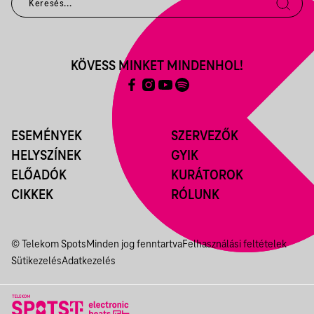
KÖVESS MINKET MINDENHOL!
ESEMÉNYEK
SZERVEZŐK
HELYSZÍNEK
GYIK
ELŐADÓK
KURÁTOROK
CIKKEK
RÓLUNK
© Telekom Spots
Minden jog fenntartva
Felhasználási feltételek
Sütikezelés
Adatkezelés