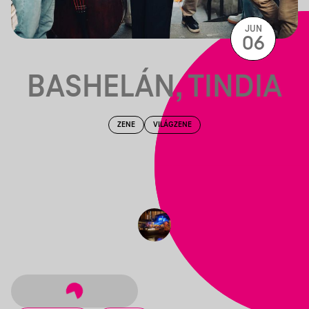
JUN
06
BASHELÁN, TINDIA
ZENE
VILÁGZENE