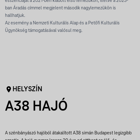
esszenciáját a 2021-ben kiadott első lemezükön, illetve a 2023-
ban Áradás címmel megjelent második nagylemezükön is
hallhatjuk.
Az esemény a Nemzeti Kulturális Alap és a Petőfi Kulturális
Ügynökség támogatásával valósul meg.
HELYSZÍN
A38 HAJÓ
A szénbányászó hajóból átakalított A38 simán Budapest legizgibb