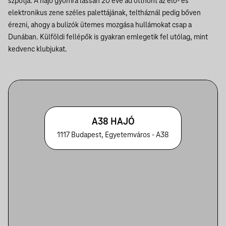
szpotja. A hajó gyomra lassan 20 éve ad otthont az élő- és
elektronikus zene széles palettájának, teltháznál pedig bőven
érezni, ahogy a bulizók ütemes mozgása hullámokat csap a
Dunában. Külföldi fellépők is gyakran emlegetik fel utólag, mint
kedvenc klubjukat.
A38 HAJÓ
1117 Budapest, Egyetemváros - A38