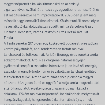
magyar népzenét a balkáni ritmusokkal és az erdélyi
cigányzenével, ezáltal létrehozva egy egyedi zenei atmoszférát és
ezt meg fűszerezve némi improvizációval. 2025-ben jelent meg
második nagy lemezük Titkon címmel. Közös munkáik során olyan
neves alkotókkal dolgozhattak együtt, mint a Barcelona Gipsy
Klezmer Orchestra, Parno Graszt és a Fitos Dezső Társulat.
Tindia
A Tindia zenekar 2015-ben egy közkedvelt budapesti presszóban
kezdte pályafutását, ahol rendszeresen tartott moldvai
táncházakat és folkkocsmát. Az idén tizenegy éves zenekar azóta
sokat formálódott. A folk- és világzene határmezsgyéjén
gyökerező zenéjét a csapatban intenzíven jelen lévő női energia,
szabadon megnyilvánuló humor és zabolátlan táncházi lendület
teszi élettel telivé. A zenekar felállása ritka jelenség a magyar
népzenei közegben: öt nő és egy férfi alkotja, ami a megszokottól
eltérő hangulatot, érzékenységet, valamint dinamikát ad a
dalaiknak. Főként moldvai népzenéből inspirálódnak, melyet saját
hangzásvilágukkal, hangszerelésükkel formálnak újra, ennek