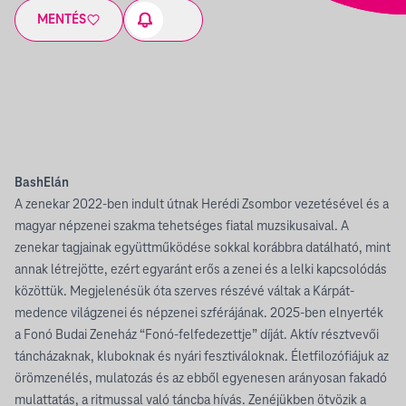
MENTÉS
BashElán
A zenekar 2022-ben indult útnak Herédi Zsombor vezetésével és a
magyar népzenei szakma tehetséges fiatal muzsikusaival. A
zenekar tagjainak együttműködése sokkal korábbra datálható, mint
annak létrejötte, ezért egyaránt erős a zenei és a lelki kapcsolódás
közöttük. Megjelenésük óta szerves részévé váltak a Kárpát-
medence világzenei és népzenei szférájának. 2025-ben elnyerték
a Fonó Budai Zeneház “Fonó-felfedezettje” díját. Aktív résztvevői
táncházaknak, kluboknak és nyári fesztiváloknak. Életfilozófiájuk az
örömzenélés, mulatozás és az ebből egyenesen arányosan fakadó
mulattatás, a ritmussal való táncba hívás. Zenéjükben ötvözik a