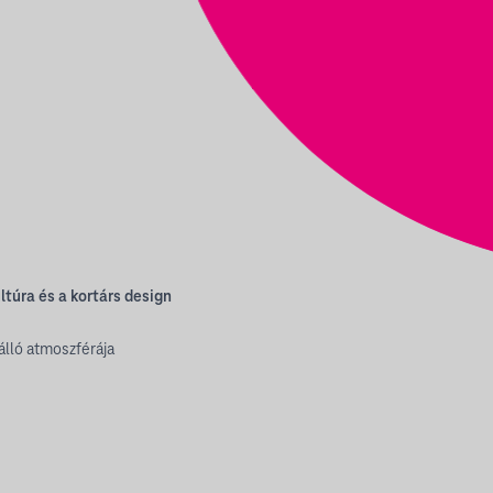
túra és a kortárs design
lló atmoszférája