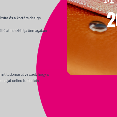
túra és a kortárs design
álló atmoszférája önmagában
mint tudomásul veszed, hogy a
 saját online felületein