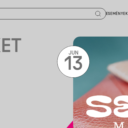
ESEMÉNYEK
ET
JUN
13