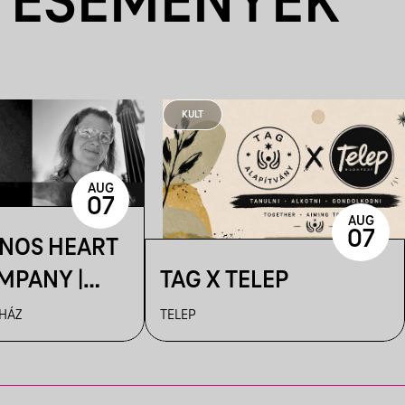
 ESEMÉNYEK
KULT
AUG
07
AUG
07
ÁNOS HEART
MPANY |
TAG X TELEP
R
 HÁZ
TELEP