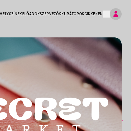
HELYSZÍNEK
ELŐADÓK
SZERVEZŐK
KURÁTOROK
CIKKEK
EN