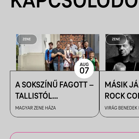
KAPCSOLÓDÓ
ZENE
ZENE
AUG
07
A SOKSZÍNŰ FAGOTT –
MÁSIK J
TALLISTÓL
ROCK CO
PIAZZOLLÁIG
VBH NYÁ
MAGYAR ZENE HÁZA
VIRÁG BENEDEK