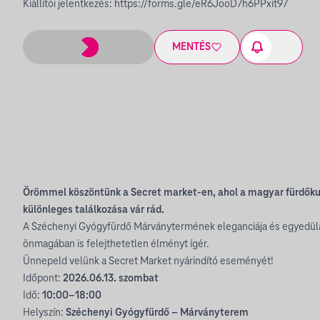
Kiállítói jelentkezés:
https://forms.gle/eR6JooD7h6PPxit97
MENTÉS
Örömmel köszöntünk a Secret market-en, ahol a magyar fürdőkul
különleges találkozása vár rád.
A Széchenyi Gyógyfürdő Márványtermének eleganciája és egyedülá
önmagában is felejthetetlen élményt ígér.
Ünnepeld velünk a Secret Market nyárindító eseményét!
Időpont:
2026.06.13. szombat
Idő:
10:00–18:00
Helyszín:
Széchenyi Gyógyfürdő – Márványterem