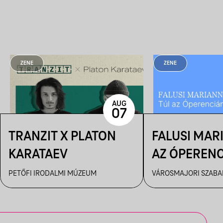
ZENE
ZENE
AUG
07
TRANZIT X PLATON
FALUSI MAR
KARATAEV
AZ ÓPEREN
PETŐFI IRODALMI MÚZEUM
VÁROSMAJORI SZABAD