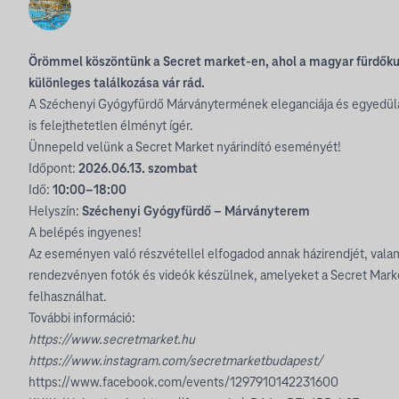
Örömmel köszöntünk a Secret market-en, ahol a magyar fürdőkul
különleges találkozása vár rád.
A Széchenyi Gyógyfürdő Márványtermének eleganciája és egyedül
is felejthetetlen élményt ígér.
Ünnepeld velünk a Secret Market nyárindító eseményét!
Időpont:
2026.06.13. szombat
Idő:
10:00–18:00
Helyszín:
Széchenyi Gyógyfürdő – Márványterem
A belépés ingyenes!
Az eseményen való részvétellel elfogadod annak házirendjét, vala
rendezvényen fotók és videók készülnek, amelyeket a Secret Market
felhasználhat.
További információ:
https://www.secretmarket.hu
https://www.instagram.com/secretmarketbudapest/
https://www.facebook.com/events/1297910142231600