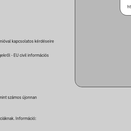
h
Unióval kapcsolatos kérdéseire
ekről - EU civil információs
amint számos újonnan
iáknak. Információ: