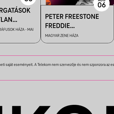
AUG
06
ORGATÁSOK
PETER FREESTONE
TLAN
FREDDIE
AI – KENDE
ÁFUSOK HÁZA - MAI
TÁRLATVEZETÉSEI
MAGYAR ZENE HÁZA
ILMFOTÓS
ANGOLUL
 A
! CÍMŰ
SBAN
theti saját eseményeit. A Telekom nem szervezője és nem szponzora az e