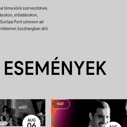
ai téma köré szerveződnek.
ításokon, előadásokon,
 Európa Pont szívesen ad
értékeivel összhangban álló
 ESEMÉNYEK
KULT
AUG
06