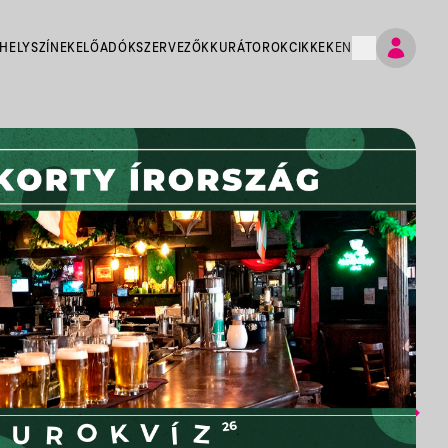
HELYSZÍNEK
ELŐADÓK
SZERVEZŐK
KURÁTOROK
CIKKEK
EN