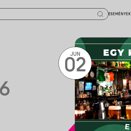
ESEMÉNYEK
JUN
02
6