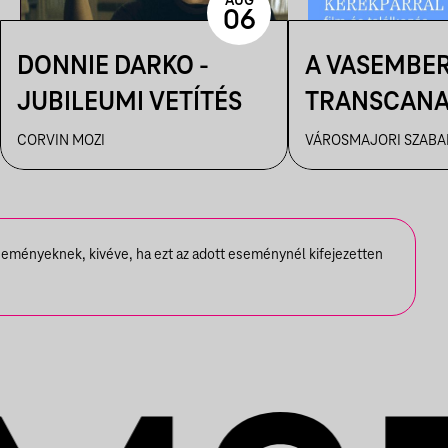
AUG
06
DONNIE DARKO -
A VASEMBER
JUBILEUMI VETÍTÉS
TRANSCAN
ULTRA FILM
CORVIN MOZI
VÁROSMAJORI SZABAD
ÉS BESZÉLG
seményeknek, kivéve, ha ezt az adott eseménynél kifejezetten