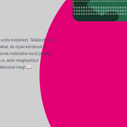
niós kvízünket. Találkozhatsz
kkal, de olyan kérdések is
szerek működése kerül játékba.
n is, amin meglepődsz!
ndékozzuk meg! 📖