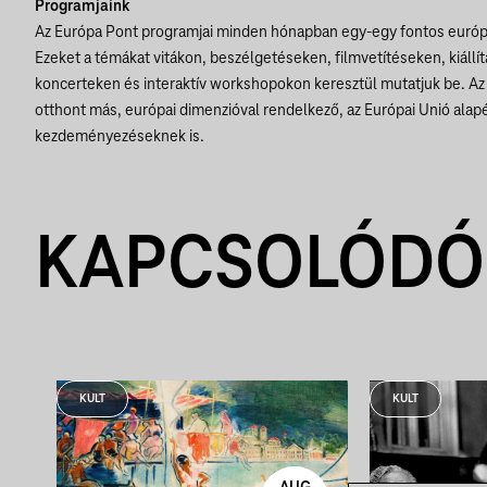
Programjaink
Az Európa Pont programjai minden hónapban egy-egy fontos európ
Ezeket a témákat vitákon, beszélgetéseken, filmvetítéseken, kiáll
koncerteken és interaktív workshopokon keresztül mutatjuk be. Az
otthont más, európai dimenzióval rendelkező, az Európai Unió alap
kezdeményezéseknek is.
KAPCSOLÓDÓ
KULT
KULT