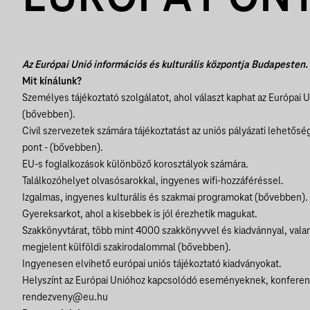
Az Európai Unió információs és kulturális központja Budapesten.
Mit kínálunk?
Személyes tájékoztató szolgálatot, ahol választ kaphat az Európai 
(
bővebben
).
Civil szervezetek számára tájékoztatást az uniós pályázati lehetőség
pont - (
bővebben
).
EU-s foglalkozások különböző korosztályok számára.
Találkozóhelyet olvasósarokkal, ingyenes wifi-hozzáféréssel.
Izgalmas, ingyenes kulturális és szakmai programokat (
bővebben
).
Gyereksarkot, ahol a kisebbek is jól érezhetik magukat.
Szakkönyvtárat, több mint 4000 szakkönyvvel és kiadvánnyal, val
megjelent külföldi szakirodalommal (
bővebben
).
Ingyenesen elvihető európai uniós tájékoztató kiadványokat.
Helyszínt az Európai Unióhoz kapcsolódó eseményeknek, konferenc
rendezveny@eu.hu