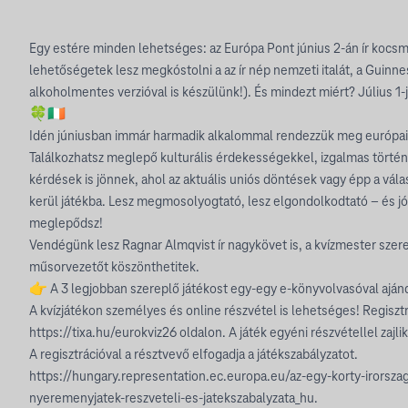
Egy estére minden lehetséges: az Európa Pont június 2-án ír kocsmá
lehetőségetek lesz megkóstolni a az ír nép nemzeti italát, a Guinn
alkoholmentes verzióval is készülünk!). És mindezt miért? Július 1-j
🍀🇮🇪
Idén júniusban immár harmadik alkalommal rendezzük meg európai 
Találkozhatsz meglepő kulturális érdekességekkel, izgalmas történ
kérdések is jönnek, ahol az aktuális uniós döntések vagy épp a vá
kerül játékba. Lesz megmosolyogtató, lesz elgondolkodtató – és jó 
meglepődsz!
Vendégünk lesz Ragnar Almqvist ír nagykövet is, a kvízmester sze
műsorvezetőt köszönthetitek.
👉 A 3 legjobban szereplő játékost egy-egy e-könyvolvasóval ajá
A kvízjátékon személyes és online részvétel is lehetséges! Regisz
https://tixa.hu/eurokviz26 oldalon. A játék egyéni részvétellel zajlik
A regisztrációval a résztvevő elfogadja a játékszabályzatot.
https://hungary.representation.ec.europa.eu/az-egy-korty-irorsz
nyeremenyjatek-reszveteli-es-jatekszabalyzata_hu.