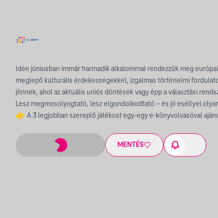
Idén júniusban immár harmadik alkalommal rendezzük meg európai u
meglepő kulturális érdekességekkel, izgalmas történelmi fordulato
jönnek, ahol az aktuális uniós döntések vagy épp a választási rend
Lesz megmosolyogtató, lesz elgondolkodtató – és jó eséllyel olya
👉 A 3 legjobban szereplő játékost egy-egy e-könyvolvasóval ajá
MENTÉS