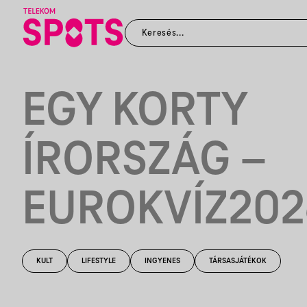
EGY KORTY
ÍRORSZÁG –
EUROKVÍZ202
KULT
LIFESTYLE
INGYENES
TÁRSASJÁTÉKOK