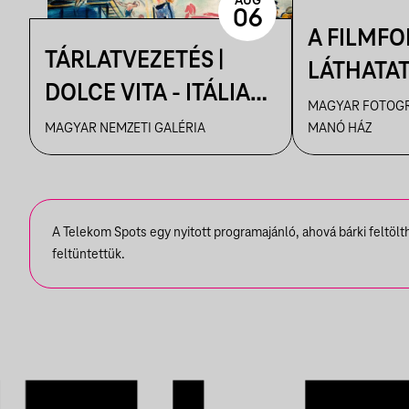
AUG
06
A FILMF
TÁRLATVEZETÉS |
LÁTHATA
DOLCE VITA - ITÁLIA
KRÓNIKÁS
MAGYAR FOTOGR
ÉLMÉNYE A MAGYAR
MAGYAR NEMZETI GALÉRIA
MANÓ HÁZ
TAMÁS F
MŰVÉSZETBEN
VEZETÉSE
FELVÉTEL
KIÁLLÍTÁ
A Telekom Spots egy nyitott programajánló, ahová bárki feltöl
feltüntettük.