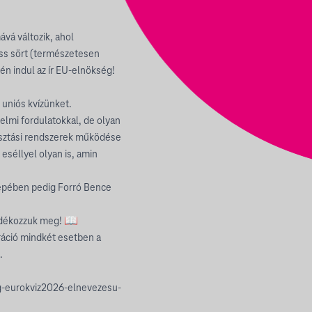
vá változik, ahol
ess sört (természetesen
én indul az ír EU-elnökség!
uniós kvízünket.
elmi fordulatokkal, de olyan
lasztási rendszerek működése
eséllyel olyan is, amin
repében pedig Forró Bence
ndékozzuk meg! 📖
tráció mindkét esetben a
.
ag-eurokviz2026-elnevezesu-