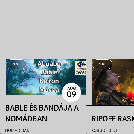
ZENE
ZENE
AUG
09
BABLE ÉS BANDÁJA A
NOMÁDBAN
RIPOFF RAS
NOMÁD BÁR
KOBUCI KERT