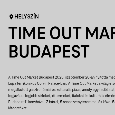
HELYSZÍN
TIME OUT MA
BUDAPEST
A Time Out Market Budapest 2025. szeptember 20-án nyitotta meg
Lujza téri ikonikus Corvin Palace-ban. A Time Out Market a világ els
megalkotott gasztronómiai és kulturális piaca, amely egy fedél alat
legjavát: a legjobb séfeket, éttermeket, italokat és kulturális élm
Budapest 11 konyhával, 3 bárral, 5 rendezvényteremmel és közel 54
látogatókat.