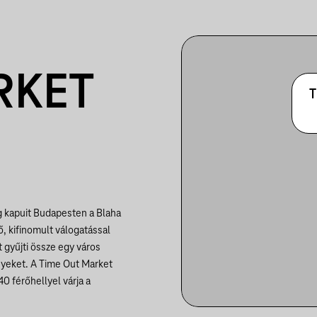
RKET
T
 kapuit Budapesten a Blaha
ő, kifinomult válogatással
t gyűjti össze egy város
ényeket. A Time Out Market
0 férőhellyel várja a