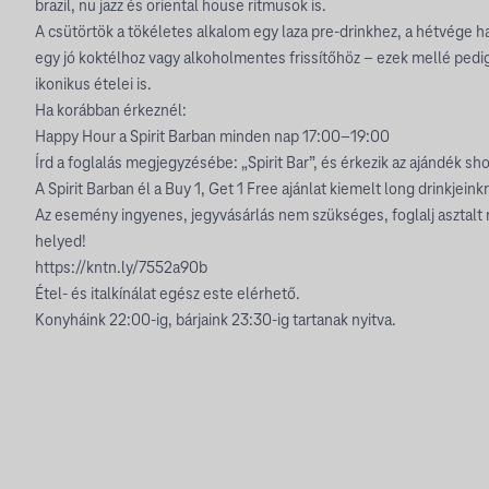
brazil, nu jazz és oriental house ritmusok is.
A csütörtök a tökéletes alkalom egy laza pre-drinkhez, a hétvége h
egy jó koktélhoz vagy alkoholmentes frissítőhöz – ezek mellé pedi
ikonikus ételei is.
Ha korábban érkeznél:
Happy Hour a Spirit Barban minden nap 17:00–19:00
Írd a foglalás megjegyzésébe: „Spirit Bar”, és érkezik az ajándék sho
A Spirit Barban él a Buy 1, Get 1 Free ajánlat kiemelt long drinkjeink
Az esemény ingyenes, jegyvásárlás nem szükséges, foglalj asztalt
helyed!
https://kntn.ly/7552a90b
Étel- és italkínálat egész este elérhető.
Konyháink 22:00-ig, bárjaink 23:30-ig tartanak nyitva.