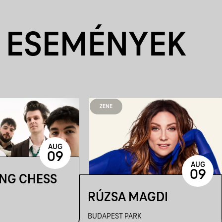
 ESEMÉNYEK
ZENE
AUG
09
AUG
09
ING CHESS
RÚZSA MAGDI
BUDAPEST PARK