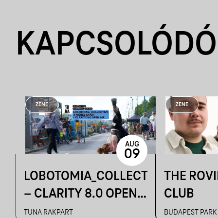
KAPCSOLÓDÓ
ZENE
ZENE
AUG
09
LOBOTOMIA_COLLECTIVE
THE ROV
– CLARITY 8.0 OPEN
CLUB
AIR
TUNA RAKPART
BUDAPEST PARK