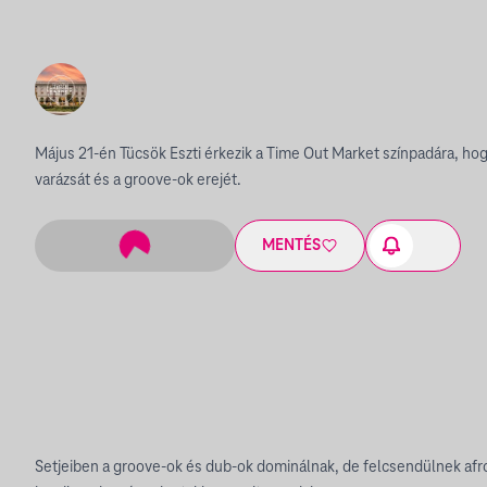
Május 21-én Tücsök Eszti érkezik a Time Out Market színpadára, ho
varázsát és a groove-ok erejét.
MENTÉS
Setjeiben a groove-ok és dub-ok dominálnak, de felcsendülnek afro 