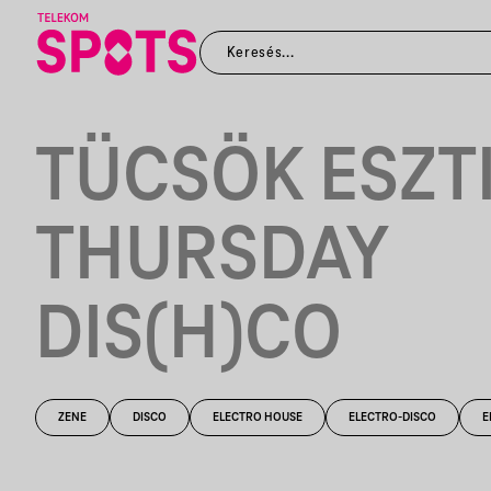
TÜCSÖK ESZTI
THURSDAY
DIS(H)CO
ZENE
DISCO
ELECTRO HOUSE
ELECTRO-DISCO
E