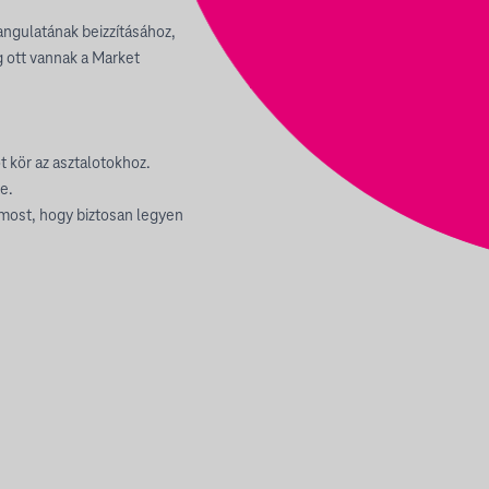
angulatának beizzításához,
g ott vannak a Market
t kör az asztalotokhoz.
re.
 most, hogy biztosan legyen