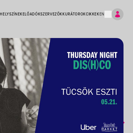
HELYSZÍNEK
ELŐADÓK
SZERVEZŐK
KURÁTOROK
CIKKEK
EN