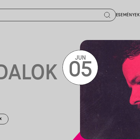
ESEMÉNYEK
JUN
05
DALOK
K