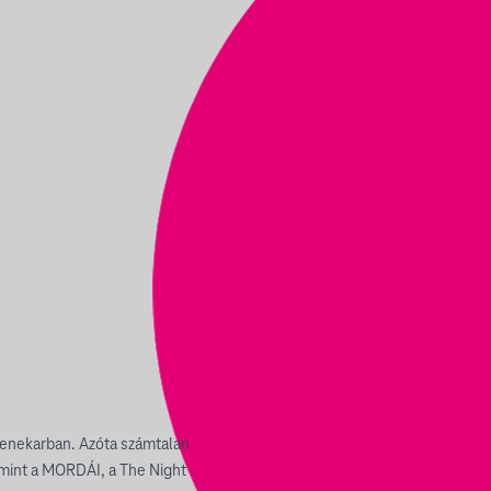
zenekarban. Azóta számtalan
 mint a MORDÁI, a The Night