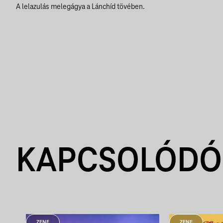
A lelazulás melegágya a Lánchíd tövében.
KAPCSOLÓDÓ
ZENE
ZENE