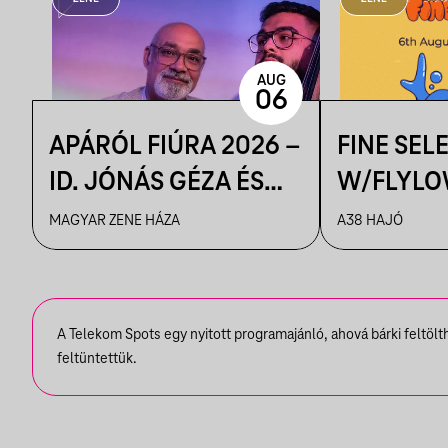
AUG
06
APÁRÓL FIÚRA 2026 –
FINE SEL
ID. JÓNÁS GÉZA ÉS
W/FLYLO
ZENEKARA & IFJ.
MAGYAR ZENE HÁZA
A38 HAJÓ
JÓNÁS GÉZA ÉS
ZENEKARA, VENDÉG:
ROBY LAKATOS,
A Telekom Spots egy nyitott programajánló, ahová bárki feltöl
EMILIO
feltüntettük.