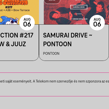
AUG
AUG
06
06
ECTION #217
SAMURAI DRIVE ~
W & JUUZ
PONTOON
PONTOON
theti saját eseményeit. A Telekom nem szervezője és nem szponzora az e