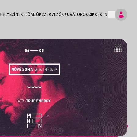
HELYSZÍNEK
ELŐADÓK
SZERVEZŐK
KURÁTOROK
CIKKEK
EN