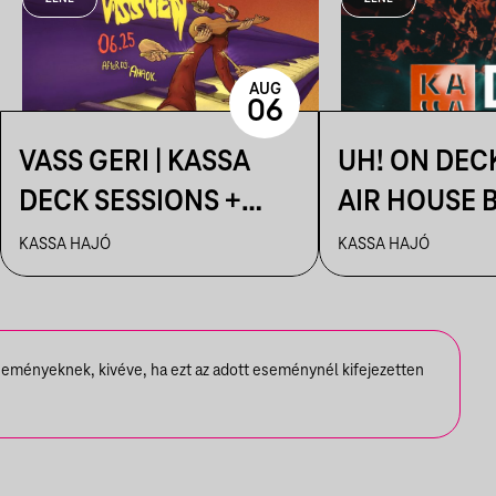
AUG
06
VASS GERI | KASSA
UH! ON DEC
DECK SESSIONS +
AIR HOUSE 
AFTER: AHAOK.
SESSIONS
KASSA HAJÓ
KASSA HAJÓ
seményeknek, kivéve, ha ezt az adott eseménynél kifejezetten