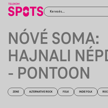
NÓVÉ SOMA:
HAJNALI NÉP
- PONTOON
ZENE
ALTERNATIVE ROCK
FOLK
INDIE FOLK
ROC