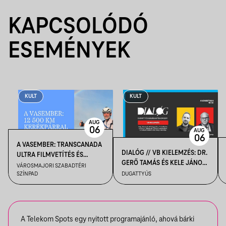
KAPCSOLÓDÓ
ESEMÉNYEK
KULT
KULT
AUG
06
AUG
06
A VASEMBER: TRANSCANADA
DIALÓG // VB KIELEMZÉS: DR.
ULTRA FILMVETÍTÉS ÉS
GERŐ TAMÁS ÉS KELE JÁNOS
BESZÉLGETÉS
VÁROSMAJORI SZABADTÉRI
BESZÉLGETÉSE
SZÍNPAD
DUGATTYÚS
A Telekom Spots egy nyitott programajánló, ahová bárki