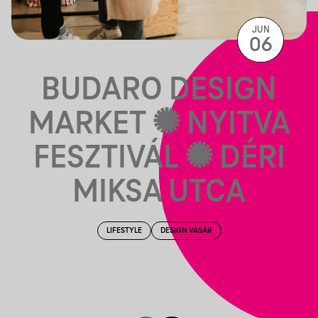
JUN
06
BUDARO DESIGN
MARKET ✺ NYITVA
FESZTIVÁL ✺ DÉRI
MIKSA UTCA
LIFESTYLE
DESIGN VÁSÁR