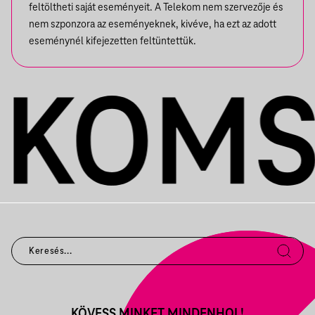
feltöltheti saját eseményeit. A Telekom nem szervezője és
nem szponzora az eseményeknek, kivéve, ha ezt az adott
eseménynél kifejezetten feltüntettük.
KÖVESS MINKET MINDENHOL!