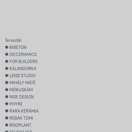
Tervezők:
✺ BIBETON
✺ DE!CERAMICS
✺ FOR BUILDERS
✺ KALANDORKA
✺ LENZI STUDIO
✺ MIHÁLY MÁTÉ
✺ MÓKUSKÁM
✺ NISE DESIGN
✺ PHYRE
✺ RARA KERÁMIA
✺ REBÁK TOMI
✺ RISOPLANT