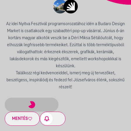
Az idei Nyitva Fesztivál programsorozatához idén a Budaro Design
Market is csatlakozik egy szabadtéri pop-up vásárral. Június 6-án
kortárs magyar alkotók veszik be a Déri Miksa Sétálóutcát, hogy
elhozzák legfrissebb termékeiket. Ezúttal is több terméktípusból
válogathattok: érkeznek ékszerek, grafikák, kerámiák,
lakásdekorok és más kiegészítők, emellett workshopokkkal is
készülünk.
Találkozz régi kedvenceiddel, ismerj meg új tervezőket,
beszélgess, inspirálódj és fedezd fel Józsefváros élénk, sokszínű
részeit!
MENTÉS