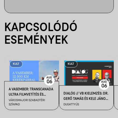
KAPCSOLÓDÓ
ESEMÉNYEK
KULT
KULT
AUG
06
AUG
06
A VASEMBER: TRANSCANADA
DIALÓG // VB KIELEMZÉS: DR.
ULTRA FILMVETÍTÉS ÉS
GERŐ TAMÁS ÉS KELE JÁNOS
BESZÉLGETÉS
VÁROSMAJORI SZABADTÉRI
BESZÉLGETÉSE
SZÍNPAD
DUGATTYÚS