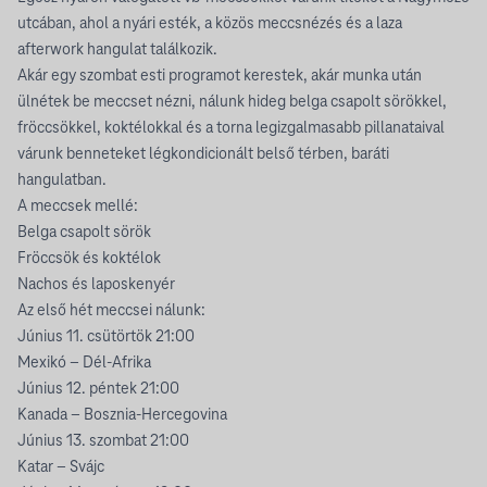
utcában, ahol a nyári esték, a közös meccsnézés és a laza
afterwork hangulat találkozik.
Akár egy szombat esti programot kerestek, akár munka után
ülnétek be meccset nézni, nálunk hideg belga csapolt sörökkel,
fröccsökkel, koktélokkal és a torna legizgalmasabb pillanataival
várunk benneteket légkondicionált belső térben, baráti
hangulatban.
A meccsek mellé:
Belga csapolt sörök
Fröccsök és koktélok
Nachos és laposkenyér
Az első hét meccsei nálunk:
Június 11. csütörtök 21:00
Mexikó – Dél-Afrika
Június 12. péntek 21:00
Kanada – Bosznia-Hercegovina
Június 13. szombat 21:00
Katar – Svájc