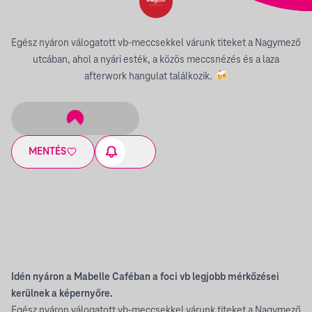
Egész nyáron válogatott vb-meccsekkel várunk titeket a Nagymező
utcában, ahol a nyári esték, a közös meccsnézés és a laza
afterwork hangulat találkozik. 🍻
MENTÉS
Idén nyáron a Mabelle Caféban a foci vb legjobb mérkőzései
kerülnek a képernyőre.
Egész nyáron válogatott vb-meccsekkel várunk titeket a Nagymező