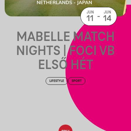
JUN
JUN
-
11
14
MABELLE MATCH
NIGHTS | FOCI VB
ELSŐ HÉT
LIFESTYLE
SPORT