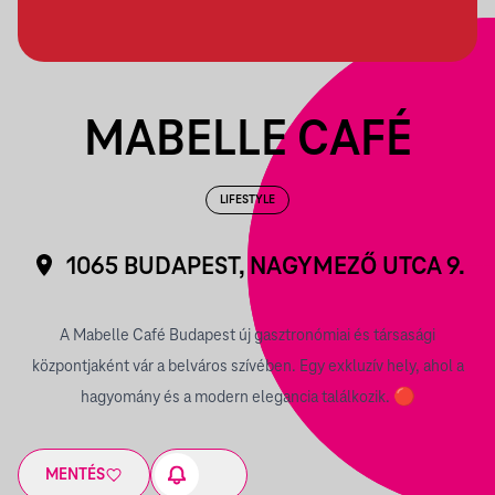
MABELLE CAFÉ
LIFESTYLE
1065 BUDAPEST, NAGYMEZŐ UTCA 9.
A Mabelle Café Budapest új gasztronómiai és társasági
központjaként vár a belváros szívében. Egy exkluzív hely, ahol a
hagyomány és a modern elegancia találkozik. 🔴
MENTÉS