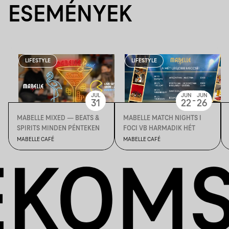
ESEMÉNYEK
LIFESTYLE
LIFESTYLE
JUL
JUN
JUN
-
31
22
26
MABELLE MIXED — BEATS &
MABELLE MATCH NIGHTS I
SPIRITS MINDEN PÉNTEKEN
FOCI VB HARMADIK HÉT
MABELLE CAFÉ
MABELLE CAFÉ