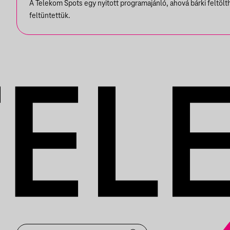
A Telekom Spots egy nyitott programajánló, ahová bárki feltöl
EMILIO
feltüntettük.