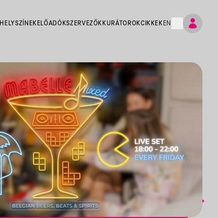
HELYSZÍNEK
ELŐADÓK
SZERVEZŐK
KURÁTOROK
CIKKEK
EN