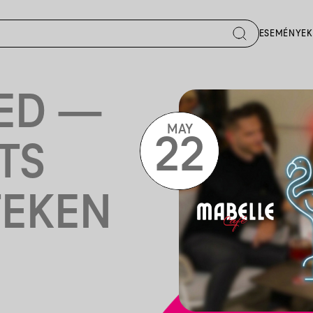
ESEMÉNYEK
ED —
MAY
22
ITS
TEKEN