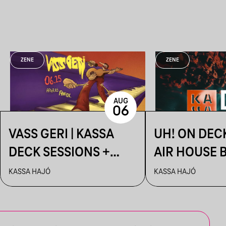
ZENE
ZENE
AUG
06
VASS GERI | KASSA
UH! ON DEC
DECK SESSIONS +
AIR HOUSE 
AFTER: AHAOK.
SESSIONS
KASSA HAJÓ
KASSA HAJÓ