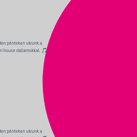
den pénteken várunk a
ári house dallamokkal. 🎵
den pénteken várunk a