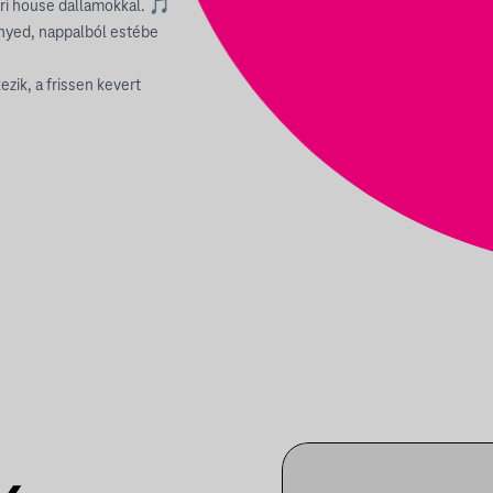
ári house dallamokkal. 🎵
nnyed, nappalból estébe
zik, a frissen kevert