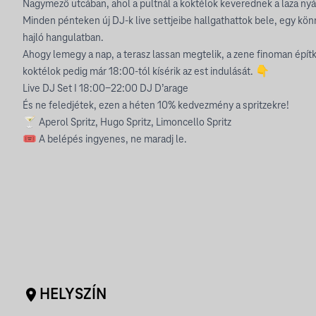
Nagymező utcában, ahol a pultnál a koktélok keverednek a laza ny
Minden pénteken új DJ-k live settjeibe hallgathattok bele, egy kö
hajló hangulatban.
Ahogy lemegy a nap, a terasz lassan megtelik, a zene finoman építke
koktélok pedig már 18:00-tól kísérik az est indulását. 👇
Live DJ Set I 18:00-22:00 DJ D’arage
És ne feledjétek, ezen a héten 10% kedvezmény a spritzekre!
🍸 Aperol Spritz, Hugo Spritz, Limoncello Spritz
🎟️ A belépés ingyenes, ne maradj le.
HELYSZÍN