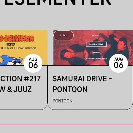
ZENE
AUG
AUG
06
06
ECTION #217
SAMURAI DRIVE ~
W & JUUZ
PONTOON
PONTOON