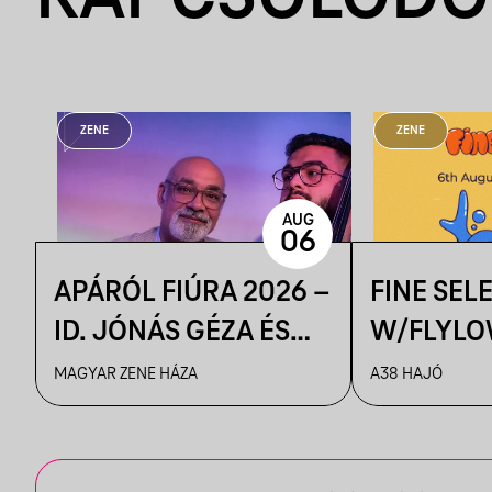
ZENE
ZENE
AUG
06
APÁRÓL FIÚRA 2026 –
FINE SEL
ID. JÓNÁS GÉZA ÉS
W/FLYLO
ZENEKARA & IFJ.
MAGYAR ZENE HÁZA
A38 HAJÓ
JÓNÁS GÉZA ÉS
ZENEKARA, VENDÉG:
ROBY LAKATOS,