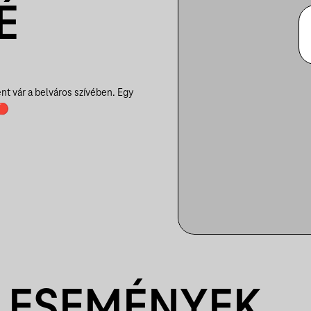
É
nt vár a belváros szívében. Egy
 🔴
 ESEMÉNYEK