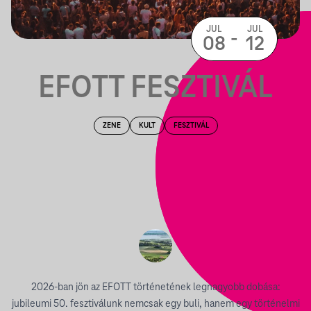
JUL
JUL
-
08
12
EFOTT FESZTIVÁL
ZENE
KULT
FESZTIVÁL
2026-ban jön az EFOTT történetének legnagyobb dobása:
jubileumi 50. fesztiválunk nemcsak egy buli, hanem egy történelmi