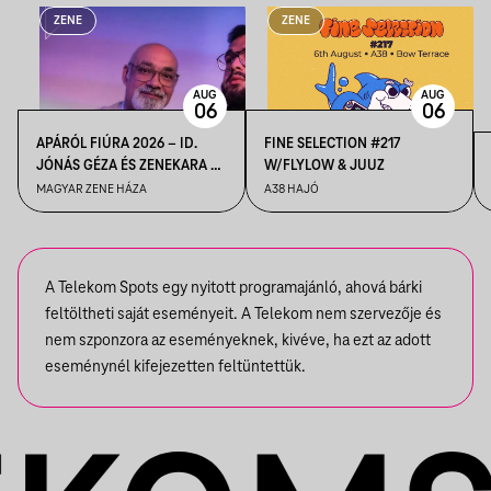
ZENE
ZENE
AUG
AUG
06
06
APÁRÓL FIÚRA 2026 – ID.
FINE SELECTION #217
JÓNÁS GÉZA ÉS ZENEKARA &
W/FLYLOW & JUUZ
IFJ. JÓNÁS GÉZA ÉS
MAGYAR ZENE HÁZA
A38 HAJÓ
ZENEKARA, VENDÉG: ROBY
LAKATOS, EMILIO
A Telekom Spots egy nyitott programajánló, ahová bárki
feltöltheti saját eseményeit. A Telekom nem szervezője és
nem szponzora az eseményeknek, kivéve, ha ezt az adott
eseménynél kifejezetten feltüntettük.