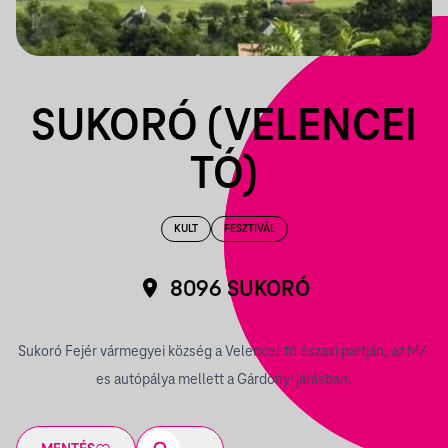
SUKORÓ (VELENCEI
TÓ)
KULT
FESZTIVÁL
8096 SUKORÓ
Sukoró Fejér vármegyei község a Velencei-tó északi partján, az M7-
es autópálya mellett a Gárdonyi járásban.