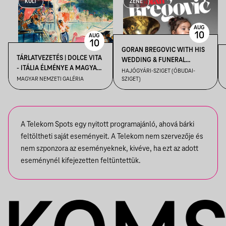
KULT
ZENE
AUG
10
AUG
10
GORAN BREGOVIC WITH HIS
TÁRLATVEZETÉS | DOLCE VITA
WEDDING & FUNERAL
- ITÁLIA ÉLMÉNYE A MAGYAR
ORCHESTRA
HAJÓGYÁRI-SZIGET (ÓBUDAI-
MŰVÉSZETBEN
MAGYAR NEMZETI GALÉRIA
SZIGET)
A Telekom Spots egy nyitott programajánló, ahová bárki
feltöltheti saját eseményeit. A Telekom nem szervezője és
nem szponzora az eseményeknek, kivéve, ha ezt az adott
eseménynél kifejezetten feltüntettük.