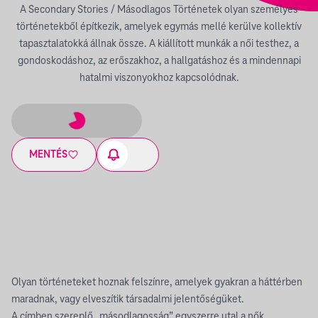
A Secondary Stories / Másodlagos Történetek olyan személyes
történetekből építkezik, amelyek egymás mellé kerülve kollektív
tapasztalatokká állnak össze. A kiállított munkák a női testhez, a
gondoskodáshoz, az erőszakhoz, a hallgatáshoz és a mindennapi
hatalmi viszonyokhoz kapcsolódnak.
MENTÉS
Olyan történeteket hoznak felszínre, amelyek gyakran a háttérben
maradnak, vagy elveszítik társadalmi jelentőségüket.
A címben szereplő „másodlagosság” egyszerre utal a nők