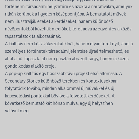
történelmi társadalmi helyzetére és azokra a narratívákra, amelyek
ritkán kerülnek a figyelem középpontjába. A bemutatott művek
nem illusztrálják ezeket a kérdéseket, hanem különböző
nézőpontokból közelítik meg őket, teret adva az egyéni és a közös
tapasztalatok találkozásának.
A kiállítás nem kész válaszokat kínál, hanem olyan teret nyit, ahol a
személyes történetek társadalmi jelentése újraértelmezhető, és
ahol a női tapasztalat nem pusztán ábrázolt tárgy, hanem a közös
gondolkodás alakító ereje.
A pop-up kiállítás egy hosszabb távú projekt első állomása. A
Secondary Stories különböző terekben és kontextusokban
folytatódik tovább, minden alkalommal új művekkel és új
kapcsolódási pontokkal bővítve a felvetett kérdéseket. A
következő bemutató két hónap múlva, egy új helyszínen
valósul meg.