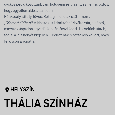
gyilkos pedig közöttünk van, hölgyeim és uraim… és nem is biztos,
hogy egyetlen áldozattal beéri.
Hóakadály, sikoly, lövés. Rettegni lehet, kiszállni nem.
„3D mozi élőben”
: A klasszikus krimi színházi változata, elsöprő,
magyar színpadon egyedülálló látványvilággal. Ha velünk utazik,
foglalja le a helyét idejében – Poirot-nak is protekció kellett, hogy
feljusson a vonatra.
HELYSZÍN
THÁLIA SZÍNHÁZ