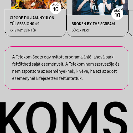
AUG
10
AUG
10
CIRQOE DU JAM-NYÚLON
TÚL SESSIONS #1
BROKEN BY THE SCREAM
KRISTÁLY SZÍNTÉR
DÜRER KERT
A Telekom Spots egy nyitott programajánló, ahová bárki
feltöltheti saját eseményeit. A Telekom nem szervezője és
nem szponzora az eseményeknek, kivéve, ha ezt az adott
eseménynél kifejezetten feltüntettük.