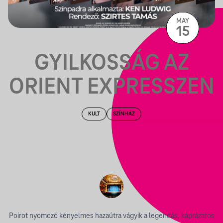
MAY
15
GYILKOSSÁG AZ
ORIENT EXPRESSZEN
KULT
SZÍNHÁZ
Poirot nyomozó kényelmes hazaútra vágyik a legendás, káprázatos