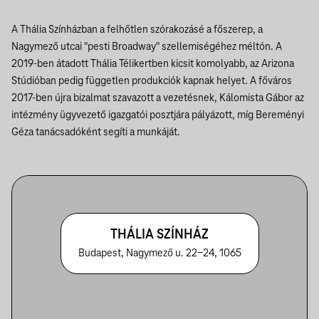
A Thália Színházban a felhőtlen szórakozásé a főszerep, a
Nagymező utcai "pesti Broadway" szellemiségéhez méltón. A
2019-ben átadott Thália Télikertben kicsit komolyabb, az Arizona
Stúdióban pedig független produkciók kapnak helyet.
A főváros
2017-ben újra bizalmat szavazott a vezetésnek, Kálomista Gábor az
intézmény ügyvezető igazgatói posztjára pályázott, míg Bereményi
Géza tanácsadóként segíti a munkáját.
THÁLIA SZÍNHÁZ
Budapest, Nagymező u. 22-24, 1065