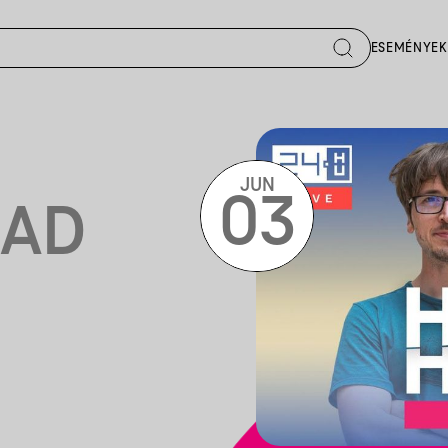
ESEMÉNYEK
JUN
03
AD