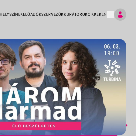
HELYSZÍNEK
ELŐADÓK
SZERVEZŐK
KURÁTOROK
CIKKEK
EN