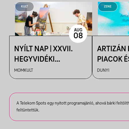
KULT
ZENE
AUG
08
NYÍLT NAP | XXVII.
ARTIZÁN
HEGYVIDÉKI
PIACOK É
NEMZETKÖZI
RUHATUR
MOMKULT
DUNYI
MŰVÉSZTELEP
DUNYIBA
A Telekom Spots egy nyitott programajánló, ahová bárki feltöl
feltüntettük.