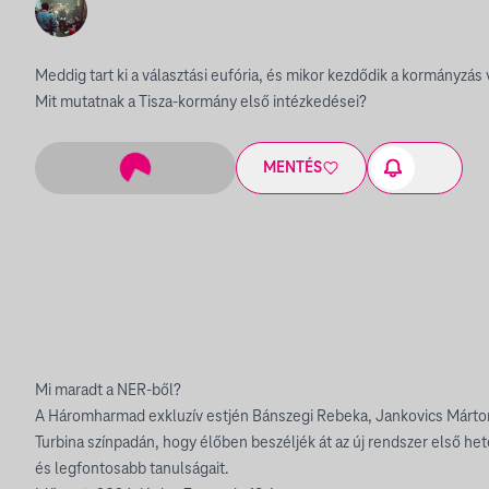
Meddig tart ki a választási eufória, és mikor kezdődik a kormányzás
Mit mutatnak a Tisza-kormány első intézkedései?
MENTÉS
Mi maradt a NER-ből?
A Háromharmad exkluzív estjén Bánszegi Rebeka, Jankovics Márton 
Turbina színpadán, hogy élőben beszéljék át az új rendszer első he
és legfontosabb tanulságait.