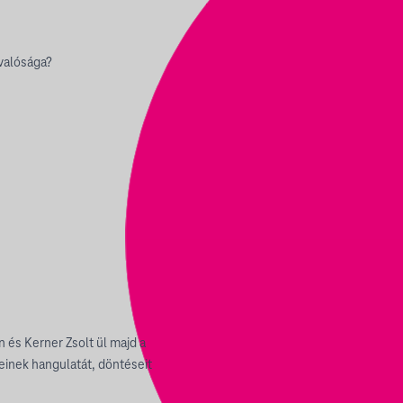
 valósága?
és Kerner Zsolt ül majd a
teinek hangulatát, döntéseit