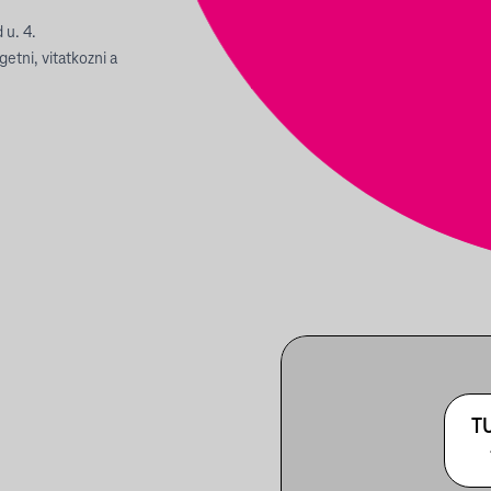
 u. 4.
etni, vitatkozni a
T