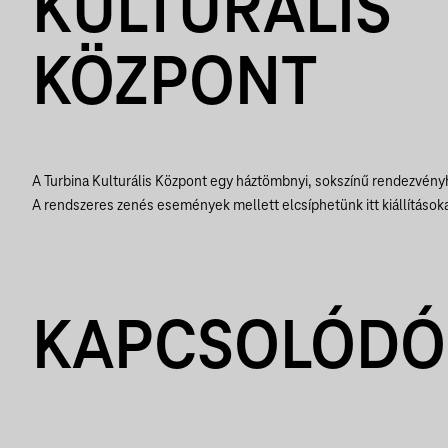
KULTURÁLIS
KÖZPONT
A Turbina Kulturális Központ egy háztömbnyi, sokszínű rendezvényh
A rendszeres zenés események mellett elcsíphetünk itt kiállításokat
KAPCSOLÓDÓ