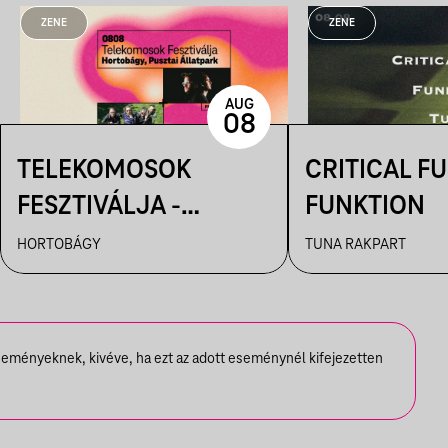
ZENE
ZENE
AUG
08
TELEKOMOSOK
CRITICAL FU
FESZTIVÁLJA -
FUNKTION
HORTOBÁGYI
HORTOBÁGY
TUNA RAKPART
CSILLAGLES
seményeknek, kivéve, ha ezt az adott eseménynél kifejezetten