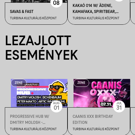
08
KAKAÓ 014 W/ ÄDENE,
SAVAS & FAST
KAMAFAKA, SPIRITBEAR,
Ű999
TURBINA KULTURÁLIS KÖZPONT
TURBINA KULTURÁLIS KÖZPONT
LEZAJLOTT
ESEMÉNYEK
ZENE
ZENE
AUG
JUL
01
31
PROGRESSIVE HUB W/
CAANIS XXX BIRTHDAY
DMITRY MOLOSH •
EDITION
EICHENBAUM
TURBINA KULTURÁLIS KÖZPONT
TURBINA KULTURÁLIS KÖZPONT