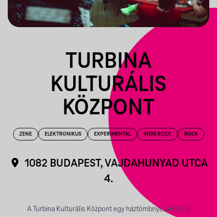
TURBINA
KULTURÁLIS
KÖZPONT
ZENE
ELEKTRONIKUS
EXPERIMENTAL
INDIE ROCK
ROCK
1082 BUDAPEST, VAJDAHUNYAD UTCA
4.
A Turbina Kulturális Központ egy háztömbnyi, sokszínű