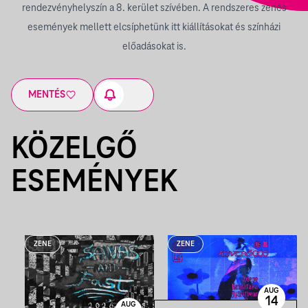
rendezvényhelyszín a 8. kerület szívében. A rendszeres zenés
események mellett elcsíphetünk itt kiállításokat és színházi
előadásokat is.
MENTÉS
KÖZELGŐ
ESEMÉNYEK
ZENE
ZENE
AUG
14
AUG